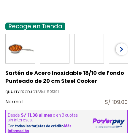
9
.
licuadora
10
.
nutribullet procesadores
Recoge en Tienda
Sartén de Acero Inoxidable 18/10 de Fondo
Punteado de 20 cm Steel Cooker
Ref
:
501391
QUALITY PRODUCTS
Normal
S/
109.00