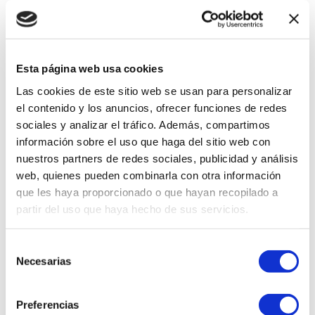
sartenes no funcionan en ciertas fuentes de
calor, pero Steel Cooker te acompaña en
cualquier transición.
Otras sartenes pueden ser funcionales, pero
Esta página web usa cookies
pocas logran combinar rendimiento con un
diseño tan elegante y sofisticado como este.
Las cookies de este sitio web se usan para personalizar
el contenido y los anuncios, ofrecer funciones de redes
¡Hazla parte de tu cocina hoy mismo! Cocina
sociales y analizar el tráfico. Además, compartimos
con estilo y confianza con la sartén Steel
Cooker de 20 cm, y convierte cada receta en
información sobre el uso que haga del sitio web con
una obra maestra.
nuestros partners de redes sociales, publicidad y análisis
web, quienes pueden combinarla con otra información
que les haya proporcionado o que hayan recopilado a
partir del uso que haya hecho de sus servicios.
Selección
Necesarias
de
consentimiento
Preferencias