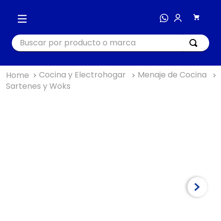
Buscar por producto o marca
Cocina y Electrohogar
Menaje de Cocina
TÉRMINOS MÁS BUSCADOS
Sartenes y Woks
1
.
cocina
2
.
bienestar
3
.
tecnología
4
.
nutri bullet
5
.
masajeador
6
.
hogar
7
.
almohada
8
.
happy yappers