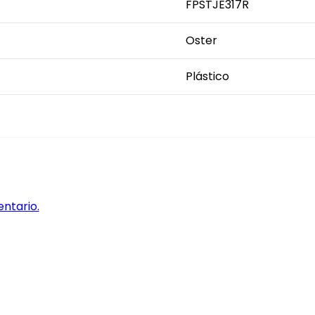
FPSTJE317R
Oster
Plástico
entario.