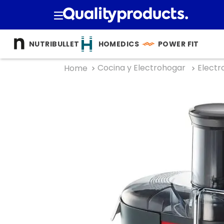
TÉRMINOS M
NUTRIBULLET
HOMEDICS
POWER FIT
1
.
cocina
Cocina y Electrohogar
Electr
2
.
bienesta
3
.
tecnolog
4
.
nutri bulle
5
.
masajea
6
.
nutribull
7
.
hogar
8
.
happy ya
9
.
almohad
10
.
licuador