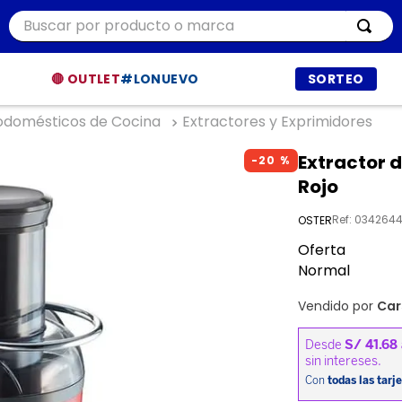
Buscar por producto o marca
ÁS BUSCADOS
🔴 OUTLET
#LONUEVO
SORTEO
odomésticos de Cocina
Extractores y Exprimidores
r
Extractor d
-
20 %
ía
Rojo
t
Ref
:
0342644
OSTER
dor
Oferta
et procesadores
Normal
Vendido por
Car
ppers
a
a