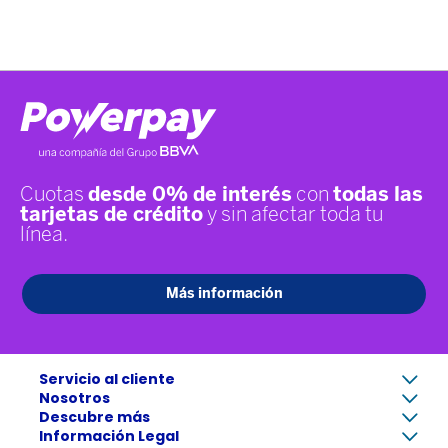
Servicio al cliente
+
Nosotros
+
Mi cuenta
Descubre más
+
Conócenos
Preguntas Frecuentes
Información Legal
+
Libro de reclamaciones
Tienda virtual 360
Formas de pago