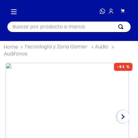
Buscar por producto o marca
Tecnología y Zona Gamer
Audio
TÉRMINOS MÁS BUSCADOS
Audifonos
1
.
cocina
-
63 %
2
.
bienestar
3
.
tecnología
4
.
nutri bullet
5
.
masajeador
6
.
hogar
7
.
almohada
8
.
happy yappers