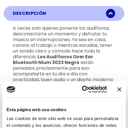
DESCRIPCIÓN
A veces solo quieres ponerte los audífonos,
desconectarte un momento y disfrutar tu
música sin interrupciones. Ya sea en casa,
camino al trabajo o mientras estudias, tener
un sonido claro y cómodo hace toda la
diferencia.
Los Audífonos Over Ear
Bluetooth Nium 3023 Negro
están
pensados precisamente para eso:
acompañarte en tu día a día con
practicidad, buen audio y un diseño moderno
que combina con todo. Este modelo over ear
cubre completamente las orejas, lo que
ayuda a aislar mejor el sonido exterior y a
brindar una experiencia más envolvente.
Gracias a su conectividad Bluetooth, puedes
Esta página web usa cookies
vincularlos fácilmente con tu celular, tablet,
Las cookies de este sitio web se usan para personalizar
laptop o cualquier dispositivo compatible,
evitando cables y disfrutando de mayor
el contenido y los anuncios, ofrecer funciones de redes