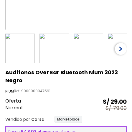
9
.
licuadora
10
.
nutribullet procesadores
Audífonos Over Ear Bluetooth Nium 3023
Negro
Ref
:
9000000047591
NIUM
Oferta
S/
29.00
Normal
S/
79.00
Vendido por
Carsa
Marketplace