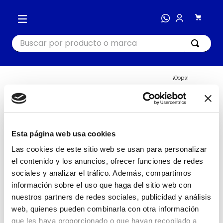
Buscar por producto o marca
TÉRMINOS MÁS BUSCADOS
¡Oops!
404
1
.
cocina
2
.
bienestar
Busca nuevamente o navega
en nuestras categorías
3
.
tecnología
Esta página web usa cookies
IR AL INICIO
4
.
nutri bullet
Las cookies de este sitio web se usan para personalizar
el contenido y los anuncios, ofrecer funciones de redes
5
.
masajeador
sociales y analizar el tráfico. Además, compartimos
6
.
hogar
información sobre el uso que haga del sitio web con
7
.
nutribullet procesadores
nuestros partners de redes sociales, publicidad y análisis
web, quienes pueden combinarla con otra información
8
.
happy yappers
que les haya proporcionado o que hayan recopilado a
COCINA
HOGAR