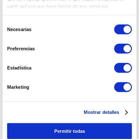
9
.
almohada
partir del uso que haya hecho de sus servicios.
10
.
licuadora
Selección
Necesarias
de
consentimiento
Preferencias
Estadística
Marketing
Mostrar detalles
Permitir todas