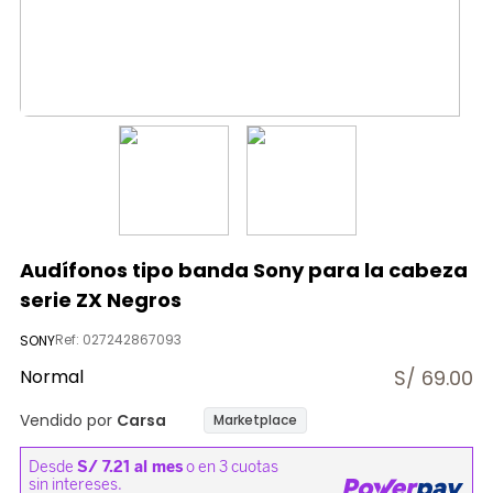
9
.
licuadora
10
.
nutribullet procesadores
Audífonos tipo banda Sony para la cabeza
serie ZX Negros
Ref
:
027242867093
SONY
Normal
S/
69.00
Vendido por
Carsa
Marketplace