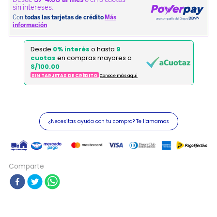
Desde
0% interés
o hasta
9
cuotas
en compras mayores a
S/100.00
SIN TARJETAS DE CRÉDITO
Conoce más aqui
¿Necesitas ayuda con tu compra? Te llamamos
Comparte