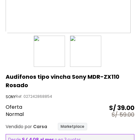
9
.
almohada
10
.
licuadora
Audífonos tipo vincha Sony MDR-ZX110
Rosado
Ref
:
027242868854
SONY
Oferta
S/
39.00
Normal
S/
59.00
Vendido por
Carsa
Marketplace