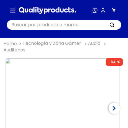
Buscar por producto o marca
Tecnología y Zona Gamer
Audio
TÉRMINOS MÁS BUSCADOS
Audifonos
1
.
cocina
-
34 %
2
.
bienestar
3
.
tecnología
4
.
nutri bullet
5
.
masajeador
6
.
nutribullet procesadores
7
.
hogar
8
.
happy yappers