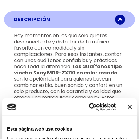
DESCRIPCIÓN
Hay momentos en los que solo quieres
desconectarte y disfrutar de tu música
favorita con comodidad y sin
complicaciones. Para esos instantes, contar
con unos audífonos confiables y prácticos
hace toda la diferencia.
Los audífonos tipo
vincha Sony MDR-ZX110 en color rosado
son la opción ideal para quienes buscan
combinar estilo, buen sonido y confort en un
solo producto, con la garantía y calidad que
ofrece una marca líder como Sony. Estos
audífonos están diseñados para ajustarse
cómodamente a cualquier tamaño de
cabeza, gracias a su estructura ligera y
ajustable. Las almohadillas suaves cubren las
orejas de forma agradable, proporcionando
Esta página web usa cookies
aislamiento pasivo del ruido exterior para que
Las cookies de este sitio web se usan para personalizar