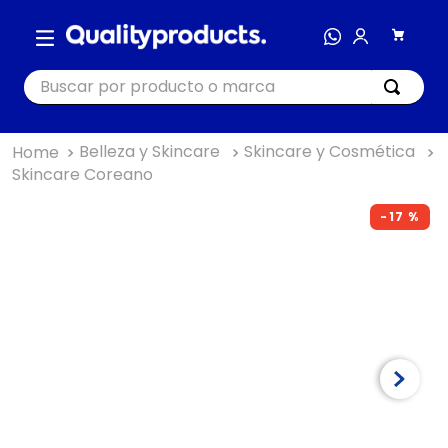
Buscar por producto o marca
Belleza y Skincare
Skincare y Cosmética
TÉRMINOS MÁS BUSCADOS
Skincare Coreano
1
.
cocina
-
17 %
2
.
bienestar
3
.
tecnología
4
.
nutri bullet
5
.
masajeador
6
.
nutribullet procesadores
7
.
hogar
8
.
happy yappers