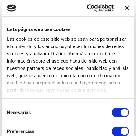
Esta página web usa cookies
Las cookies de este sitio web se usan para personalizar
el contenido y los anuncios, ofrecer funciones de redes
sociales y analizar el tráfico. Además, compartimos
información sobre el uso que haga del sitio web con
DETALLE DEL PRODUCTO
nuestros partners de redes sociales, publicidad y análisis
Este bálsamo en barra contiene
web, quienes pueden combinarla con otra información
40,000 ppm de Centella Asiática
que les haya proporcionado o que hayan recopilado a
+ TECA, una fórmula potente que
partir del uso que haya hecho de sus servicios.
repara y protege la piel, junto
con ingredientes como
niacinamida, alpha-bisabolol y
Selección
vitamina C pura para maximizar
Necesarias
de
su acción iluminadora. Su
consentimiento
formato stick permite una
aplicación precisa, higiénica y
Preferencias
práctica en cualquier momento