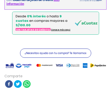
Desde
0% interés
o hasta
9
cuotas
en compras mayores a
S/100.00
SIN TARJETAS DE CRÉDITO
Conoce más aqui
¿Necesitas ayuda con tu compra? Te llamamos
Comparte