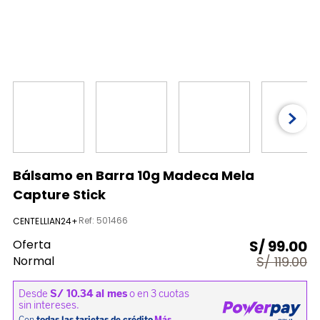
9
.
almohada
10
.
licuadora
Bálsamo en Barra 10g Madeca Mela
Capture Stick
Ref
:
501466
CENTELLIAN24+
Oferta
S/
99.00
Normal
S/
119.00