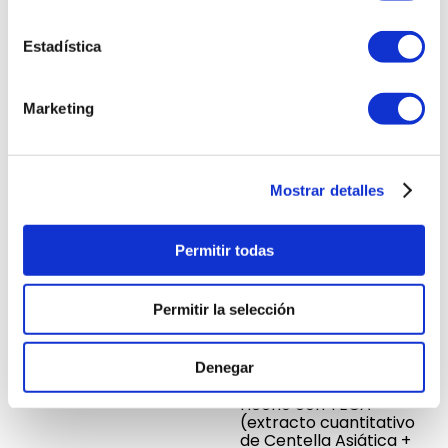
del día, ideal para retocar zonas
problemáticas sin usar las
Estadística
manos. Perfecto para pieles
sensibles y quienes buscan
comodidad sin sacrificar
Marketing
resultados.
FICHA TÉCNICA
Mostrar detalles
Permitir todas
Registro Sanitario
NSOC74914-25PE
Permitir la selección
Garantía
7 días
Denegar
Hecho con TECA
(extracto cuantitativo
de Centella Asiática +