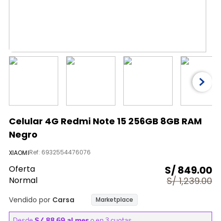
9
.
licuadora
10
.
nutribullet procesadores
Celular 4G Redmi Note 15 256GB 8GB RAM
Negro
Ref
:
6932554476076
XIAOMI
Oferta
S/
849.00
Normal
S/
1,239.00
Vendido por
Carsa
Marketplace