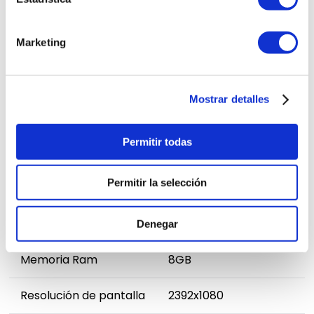
relación calidad-precio, posicionándose
como una de las mejores alternativas dentro
de la gama media.
Marketing
FICHA TÉCNICA
Mostrar detalles
Permitir todas
Cámara Principal
108MP
Permitir la selección
Cámara Frontal
20MP
Memoria Interna
256GB
Denegar
Memoria Ram
8GB
Resolución de pantalla
2392x1080