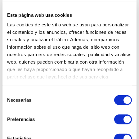
Por su parte, los 256GB de ROM ofrecen
espacio suficiente para fotos, videos,
Esta página web usa cookies
aplicaciones, documentos y archivos
personales, evitando que tengas que borrar
Las cookies de este sitio web se usan para personalizar
contenido constantemente. Al ser un celular
el contenido y los anuncios, ofrecer funciones de redes
4G, garantiza una conexión estable y rápida
sociales y analizar el tráfico. Además, compartimos
para navegar por internet, realizar
información sobre el uso que haga del sitio web con
videollamadas, ver contenido en streaming y
mantenerte conectado en todo momento.
nuestros partners de redes sociales, publicidad y análisis
Es un smartphone ideal para el uso diario,
web, quienes pueden combinarla con otra información
tanto personal como profesional,
que les haya proporcionado o que hayan recopilado a
adaptándose a las necesidades actuales de
partir del uso que haya hecho de sus servicios.
comunicación y productividad. El diseño en
color negro aporta un estilo elegante y
moderno, fácil de combinar y siempre
Selección
vigente.
Necesarias
de
consentimiento
Su acabado sobrio lo convierte en una
excelente opción para quienes prefieren un
Preferencias
teléfono con presencia discreta pero
sofisticada. Además, la línea Redmi es
reconocida por ofrecer una excelente
Estadística