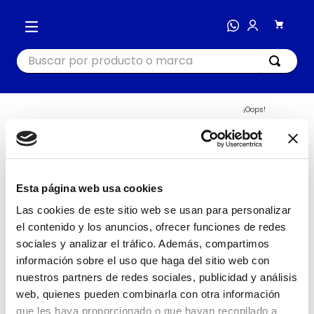
Buscar por producto o marca
TÉRMINOS MÁS BUSCADOS
¡Oops!
404
1
.
cocina
2
.
bienestar
Busca nuevamente o navega
en nuestras categorías
3
.
tecnología
Esta página web usa cookies
IR AL INICIO
4
.
nutri bullet
Las cookies de este sitio web se usan para personalizar
el contenido y los anuncios, ofrecer funciones de redes
5
.
masajeador
sociales y analizar el tráfico. Además, compartimos
6
.
hogar
información sobre el uso que haga del sitio web con
7
.
almohada
nuestros partners de redes sociales, publicidad y análisis
web, quienes pueden combinarla con otra información
8
.
happy yappers
que les haya proporcionado o que hayan recopilado a
COCINA
HOGAR