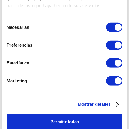
9
.
licuadora
partir del uso que haya hecho de sus servicios.
10
.
nutribullet procesadores
Selección
Necesarias
de
consentimiento
Preferencias
Estadística
Marketing
Mostrar detalles
Permitir todas