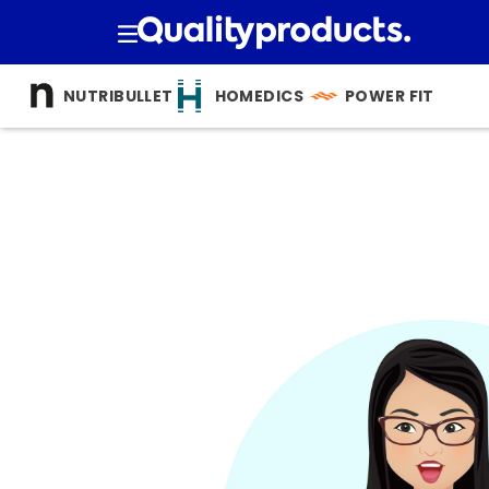
TÉRMINOS 
NUTRIBULLET
HOMEDICS
POWER FIT
1
.
cocina
2
.
bienesta
3
.
tecnolog
4
.
nutri bulle
5
.
masajea
6
.
hogar
7
.
nutribull
8
.
happy ya
9
.
almohad
10
.
licuador