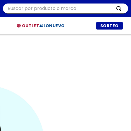
Buscar por producto o marca
MÁS BUSCADOS
🔴 OUTLET
#LONUEVO
SORTEO
r
ía
t
dor
et procesadores
ppers
a
a