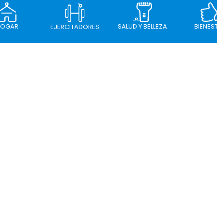
OGAR
SALUD Y BELLEZA
BIENES
EJERCITADORES