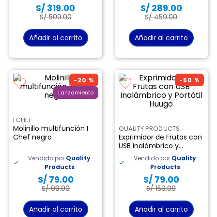
S/
319
.
00
S/
289
.
00
9
.
almohada
S/
509
.
00
S/
459
.
00
10
.
licuadora
Añadir al carrito
Añadir al carrito
-
20 %
-
50 %
Lanzamiento
I CHEF
Molinillo multifunción I
QUALITY PRODUCTS
Chef negro
Exprimidor de Frutas con
USB Inalámbrico y
Portátil Huugo
Vendido por
Quality
Vendido por
Quality
Products
Products
S/
79
.
00
S/
79
.
00
S/
99
.
00
S/
159
.
00
Añadir al carrito
Añadir al carrito