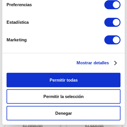
Preferencias
Añadir al carrito
Añadir al carrito
Estadística
-
25 %
-
38 %
Marketing
Mostrar detalles
Permitir todas
INDURAMA
NUTRIBULLET
Cocina Indurama
Extractor de Nutrientes -
Permitir la selección
Cantabria 32" 5 Hornillas
Nutribullet 900
Croma
Vendido por
Quality
Denegar
Vendido por
Carsa
Products
S/
1049
.
00
S/
349
.
00
S/
1399
.
00
S/
559
.
00