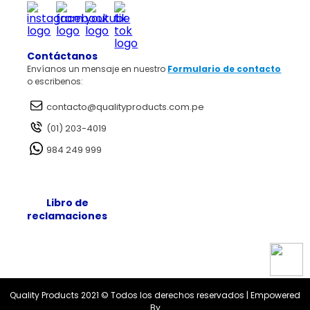
¿No estás en tu país?
Políticas de Cookies
Garantía de Satisfacción
Cambios y Devoluciones
Elige otro país
Legales Promociones
Fines Adicionales
Contáctanos
Política RAEE
Envíanos un mensaje en nuestro
Formulario de contacto
o escribenos:
contacto@qualityproducts.com.pe
(01) 203-4019
984 249 999
Libro de
reclamaciones
Quality Products 2021 © Todos los derechos reservados | Empowered
By