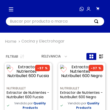
Buscar por producto o marca
TÉRMINOS MÁS BUSCADOS
Cocina y Electrohogar
1
.
cocina
2
.
bienestar
RELEVANCIA
FILTRAR
3
.
tecnología
-
37 %
-
37 %
4
.
nutri bullet
5
.
masajeador
NUTRIBULLET
NUTRIBULLET
6
.
hogar
Extractor de Nutrientes -
Extractor de Nutrientes -
Nutribullet 600 Fucsia
Nutribullet 600 Negro
7
.
nutribullet procesadores
Vendido por
Quality
Vendido por
Quality
8
.
happy yappers
Products
Products