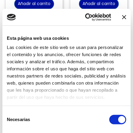
Añadir al carrito
Añadir al carrito
-
26 %
Esta página web usa cookies
Las cookies de este sitio web se usan para personalizar
el contenido y los anuncios, ofrecer funciones de redes
sociales y analizar el tráfico. Además, compartimos
información sobre el uso que haga del sitio web con
Recoge en Tienda
nuestros partners de redes sociales, publicidad y análisis
web, quienes pueden combinarla con otra información
que les haya proporcionado o que hayan recopilado a
QUALITY PRODUCTS
NUTRIBULLET
Batería de Sartenes y
Extractor de Nutrientes
partir del uso que haya hecho de sus servicios.
Ollas de Acero Inoxidable
Portátil Nutribullet Flex
18/10 7 piezas Steel
650 ml Naranja
Vendido por
Quality
Cooker
Selección
Vendido por
Quality
Products
Necesarias
Products
de
S/
199
.
00
S/
539
.
00
consentimiento
S/
269
.
00