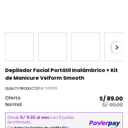
9
.
licuadora
10
.
nutribullet procesadores
Depilador Facial Portátil Inalámbrico + Kit
de Manicure Velform Smooth
Ref
:
501523
QUALITY PRODUCTS
Oferta
S/
89.00
Normal
S/
99.00