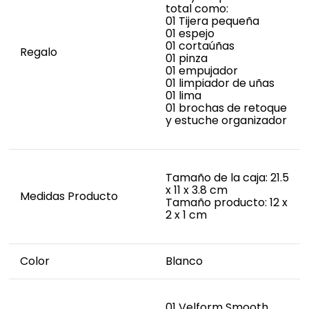
total como:
01 Tijera pequeña
01 espejo
01 cortaúñas
Regalo
01 pinza
01 empujador
01 limpiador de uñas
01 lima
01 brochas de retoque
y estuche organizador
Tamaño de la caja: 21.5
x 11 x 3.8 cm
Medidas Producto
Tamaño producto: 12 x
2 x 1 cm
Color
Blanco
01 Velform Smooth