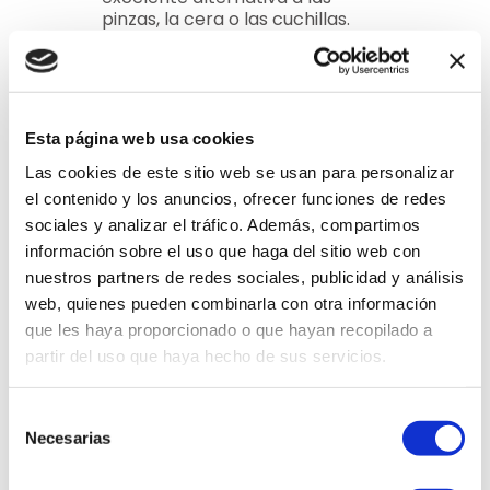
pinzas, la cera o las cuchillas.
Gracias a su cabezal bañado en
oro de 18 quilates y su diseño
hipoalergénico, es delicado con
todo tipo de pieles. Además, su
luz LED integrada facilita la
Esta página web usa cookies
visualización de los vellos más
pequeños para lograr un
Las cookies de este sitio web se usan para personalizar
acabado más uniforme y
el contenido y los anuncios, ofrecer funciones de redes
profesional desde la comodidad
sociales y analizar el tráfico. Además, compartimos
de tu hogar.
información sobre el uso que haga del sitio web con
nuestros partners de redes sociales, publicidad y análisis
web, quienes pueden combinarla con otra información
que les haya proporcionado o que hayan recopilado a
partir del uso que haya hecho de sus servicios.
Selección
Necesarias
de
consentimiento