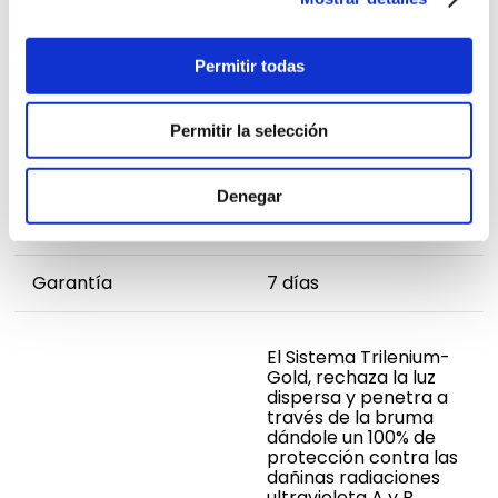
antideslizantes con un agarre
perfecto.
Permitir todas
FICHA TÉCNICA
Permitir la selección
Denegar
Modelo
EE501148
Garantía
7 días
El Sistema Trilenium-
Gold, rechaza la luz
dispersa y penetra a
través de la bruma
dándole un 100% de
protección contra las
dañinas radiaciones
ultravioleta A y B.