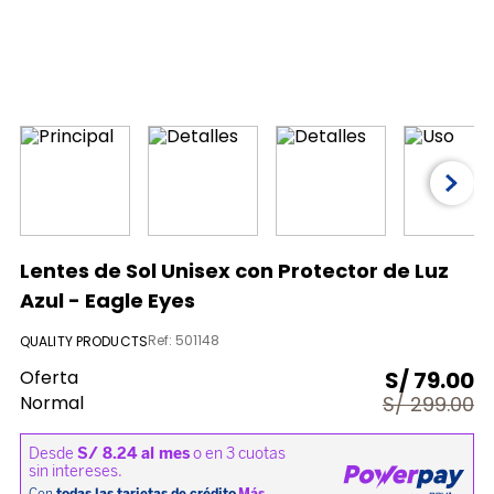
9
.
licuadora
10
.
nutribullet procesadores
Lentes de Sol Unisex con Protector de Luz
Azul - Eagle Eyes
Ref
:
501148
QUALITY PRODUCTS
Oferta
S/
79.00
Normal
S/
299.00