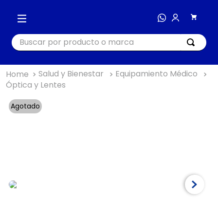
Buscar por producto o marca
Salud y Bienestar
Equipamiento Médico
TÉRMINOS MÁS BUSCADOS
Óptica y Lentes
1
.
cocina
Agotado
2
.
bienestar
3
.
tecnología
4
.
nutri bullet
5
.
masajeador
6
.
hogar
7
.
almohada
8
.
happy yappers