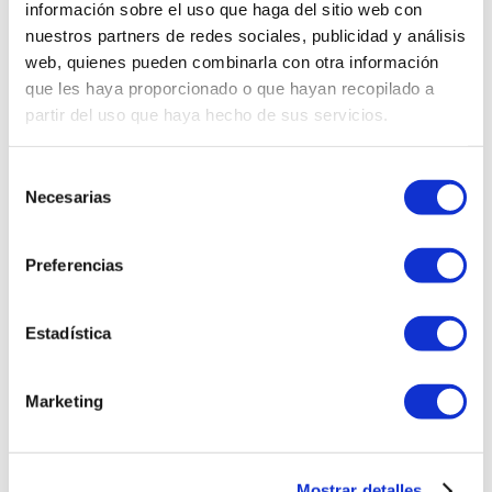
información sobre el uso que haga del sitio web con
nuestros partners de redes sociales, publicidad y análisis
web, quienes pueden combinarla con otra información
que les haya proporcionado o que hayan recopilado a
partir del uso que haya hecho de sus servicios.
Selección
Necesarias
de
consentimiento
Preferencias
DETALLE DEL PRODUCTO
Estadística
Diseño panorámico de máxima
cobertura para los ojos y una
montura ergonómica INOX TR90,
Marketing
bisagras de micro resorte para
un ajuste perfecto, almohadillas
nasales de gel para mayor
comodidad, y patas
Mostrar detalles