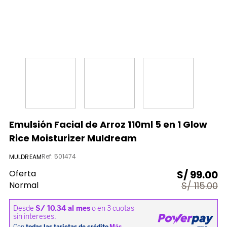
9
.
licuadora
10
.
nutribullet procesadores
Emulsión Facial de Arroz 110ml 5 en 1 Glow
Rice Moisturizer Muldream
Ref
:
501474
MULDREAM
Oferta
S/
99.00
Normal
S/
115.00