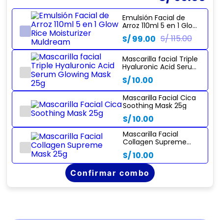
Emulsión Facial de
Arroz 110ml 5 en 1 Glow
Rice Moisturizer
S/ 115.00
S/ 99.00
Muldream
Mascarilla facial Triple
Hyaluronic Acid Serum
Glowing Mask 25g
S/ 10.00
Mascarilla Facial Cica
Soothing Mask 25g
S/ 10.00
Mascarilla Facial
Collagen Supreme
Mask 25g
S/ 10.00
Confirmar combo