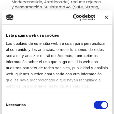
Madecassoside, Asiaticoside) reduce rojeces
y descamación. Su sistema 4S (Safe, Strong,
Soothing, Skin Balancing) asegura un
tratamiento seguro, equilibrante y
profundamente hidratante para pieles
sensibles o expuestas a la polución.
Esta página web usa cookies
Ideal para usar de día y noche, esta emulsión
transforma una piel agotada en una piel
Las cookies de este sitio web se usan para personalizar
suave, uniforme y radiante desde las
el contenido y los anuncios, ofrecer funciones de redes
primeras aplicaciones. Ordénala hoy y
sociales y analizar el tráfico. Además, compartimos
recupera la luminosidad natural de tu piel.
información sobre el uso que haga del sitio web con
nuestros partners de redes sociales, publicidad y análisis
web, quienes pueden combinarla con otra información
que les haya proporcionado o que hayan recopilado a
partir del uso que haya hecho de sus servicios.
Selección
Necesarias
de
consentimiento