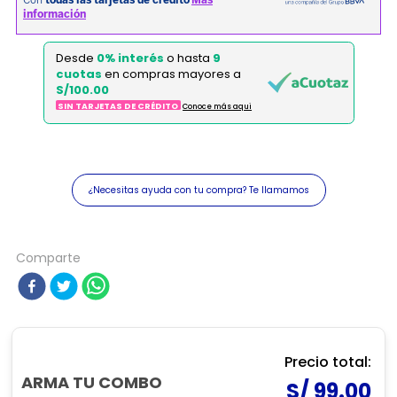
Desde
0% interés
o hasta
9
cuotas
en compras mayores a
S/100.00
SIN TARJETAS DE CRÉDITO
Conoce más aqui
¿Necesitas ayuda con tu compra? Te llamamos
Comparte
Precio total:
ARMA TU COMBO
S/ 99.00