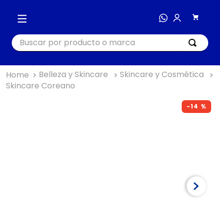
Buscar por producto o marca
Belleza y Skincare
Skincare y Cosmética
TÉRMINOS MÁS BUSCADOS
Skincare Coreano
1
.
cocina
-
14 %
2
.
bienestar
3
.
tecnología
4
.
nutri bullet
5
.
masajeador
6
.
hogar
7
.
almohada
8
.
happy yappers