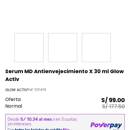
9
.
licuadora
10
.
aspiradora
Serum MD Antienvejecimiento X 30 ml Glow
Activ
Ref
:
501419
GLOW ACTIV
Oferta
S/
99.00
Normal
S/
177.50