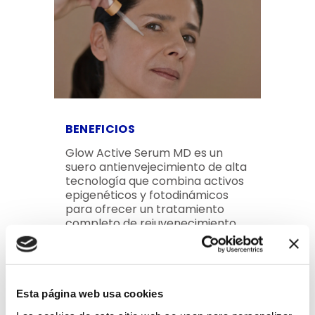
BENEFICIOS
Glow Active Serum MD es un
suero antienvejecimiento de alta
tecnología que combina activos
epigenéticos y fotodinámicos
para ofrecer un tratamiento
completo de rejuvenecimiento
facial. Su fórmula avanzada
incluye ingredientes como
Vitasource™, Tripéptido Trilagen,
tecnología Photodinamic Active
X50 y Vitamina C Estable,
Esta página web usa cookies
diseñados para actuar a nivel