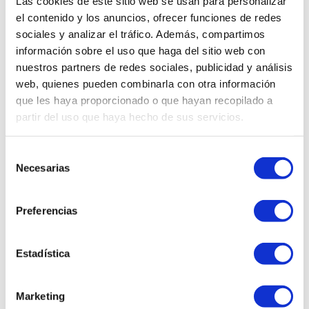
Las cookies de este sitio web se usan para personalizar
celular. Este producto promueve
el contenido y los anuncios, ofrecer funciones de redes
la regeneración de la piel,
estimula la producción de
sociales y analizar el tráfico. Además, compartimos
colágeno, mejora la elasticidad,
información sobre el uso que haga del sitio web con
regula la pigmentación y
nuestros partners de redes sociales, publicidad y análisis
protege contra el daño
web, quienes pueden combinarla con otra información
ambiental. De textura ligera y
que les haya proporcionado o que hayan recopilado a
rápida absorción, es ideal para
todo tipo de pieles que buscan
partir del uso que haya hecho de sus servicios.
una solución efectiva contra los
signos del envejecimiento.
Selección
Necesarias
de
consentimiento
Preferencias
Estadística
Marketing