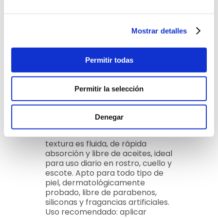
DETALLE DEL PRODUCTO
Mostrar detalles
Glow Active Serum MD se
presenta en un envase de 30 ml
con dosificador airless que
Permitir todas
garantiza la protección y
estabilidad de sus ingredientes.
Su fórmula contiene Vitasource™
Permitir la selección
al 5%, Tripéptido Trilagen al 3%,
complejo Photodinamic Active
X50 con sistema de
Denegar
encapsulación inteligente, y
Vitamina C Estable al 2%. La
textura es fluida, de rápida
absorción y libre de aceites, ideal
para uso diario en rostro, cuello y
escote. Apto para todo tipo de
piel, dermatológicamente
probado, libre de parabenos,
siliconas y fragancias artificiales.
Uso recomendado: aplicar