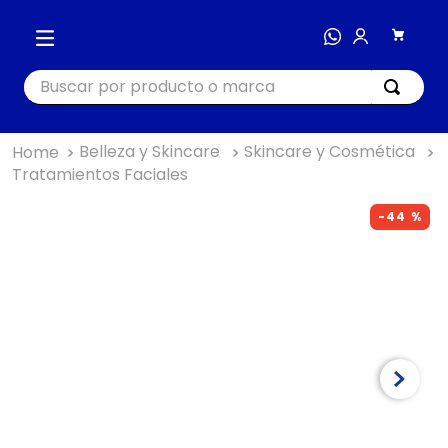
Buscar por producto o marca
Belleza y Skincare
Skincare y Cosmética
TÉRMINOS MÁS BUSCADOS
Tratamientos Faciales
1
.
cocina
-
44 %
2
.
bienestar
3
.
tecnología
4
.
masajeador
5
.
nutri bullet
6
.
hogar
7
.
almohada
8
.
happy yappers