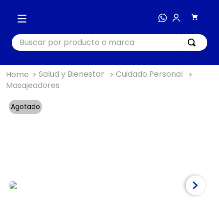
Buscar por producto o marca
Salud y Bienestar
Cuidado Personal
TÉRMINOS MÁS BUSCADOS
Masajeadores
1
.
cocina
Agotado
2
.
bienestar
3
.
tecnología
4
.
nutri bullet
5
.
masajeador
6
.
hogar
7
.
almohada
8
.
happy yappers