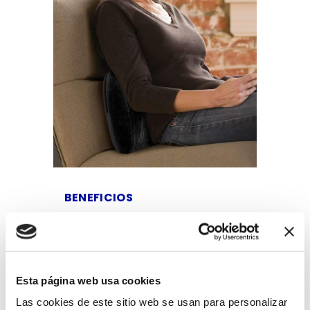
BENEFICIOS
¿Te imaginas recibir un masaje
tipo Shiatsu en casa? Ahora es
posible gracias a Homedics
Shiatsu Massage Pillow logra
reducir el dolor muscular en
Esta página web usa cookies
cuello, hombros y espalda. Si
pasas demasiado tiempo
Las cookies de este sitio web se usan para personalizar