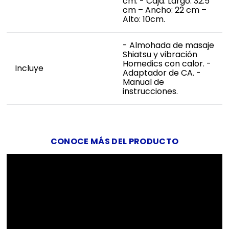
cm. - Caja: Largo: 32.5
cm – Ancho: 22 cm –
Alto: 10cm.
- Almohada de masaje
Shiatsu y vibración
Homedics con calor. -
Incluye
Adaptador de CA. -
Manual de
instrucciones.
CONOCE MÁS DEL PRODUCTO