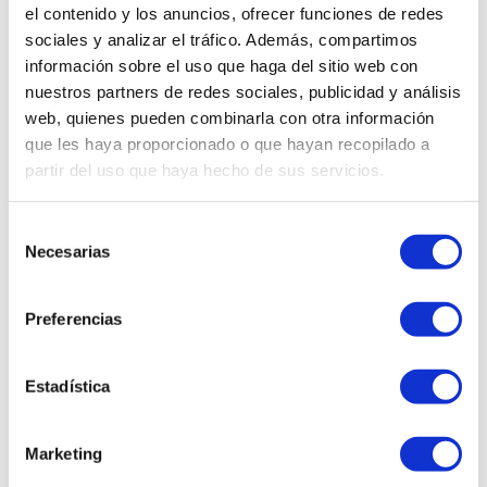
sentado o necesitas relajarte,
el contenido y los anuncios, ofrecer funciones de redes
ahora será mucho más fácil, es
sociales y analizar el tráfico. Además, compartimos
perfecta para relajar y acelerar
información sobre el uso que haga del sitio web con
la recuperación de los músculos.
nuestros partners de redes sociales, publicidad y análisis
web, quienes pueden combinarla con otra información
que les haya proporcionado o que hayan recopilado a
partir del uso que haya hecho de sus servicios.
Selección
Necesarias
de
consentimiento
Preferencias
Estadística
Marketing
DETALLE DEL PRODUCTO