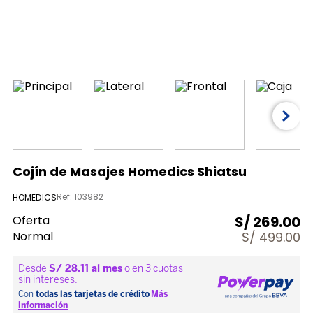
9
.
licuadora
10
.
nutribullet procesadores
Cojín de Masajes Homedics Shiatsu
Ref
:
103982
HOMEDICS
Oferta
S/
269.00
Normal
S/
499.00