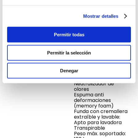
Ancho cm
7 cm
Mostrar detalles
Largo cm
34 cm
Permitir todas
Garantía
6 meses
Permitir la selección
Diseño innovador y
Denegar
funcional: Ergonómico
Propiedades:
Neutralizador de
olores
Espuma anti
deformaciones
(memory foam)
Funda con cremallera
extraíble y lavable:
Apto para lavadora
Transpirable
Peso máx. soportado: