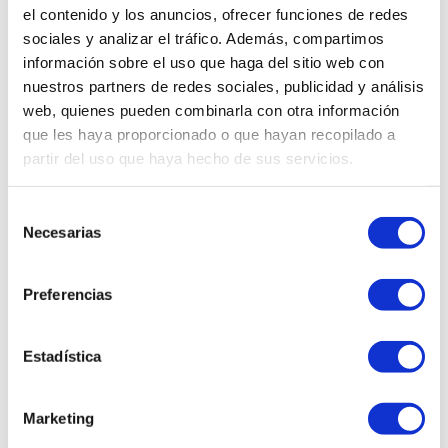
Asiento ergonómico, circular y
el contenido y los anuncios, ofrecer funciones de redes
en forma de rosquilla fabricado
sociales y analizar el tráfico. Además, compartimos
con poliéster, poliuretano,
información sobre el uso que haga del sitio web con
carbón de bambú, gel
nuestros partners de redes sociales, publicidad y análisis
refrigerante y espuma de alta
densidad, memory foam, la cual
web, quienes pueden combinarla con otra información
no se deforma con la constancia
que les haya proporcionado o que hayan recopilado a
de uso. Además, es transpirable,
partir del uso que haya hecho de sus servicios.
cubierto con una funda de malla
con cierre extraíble y lavable, y
resiste hasta 100 kg.
Selección
Necesarias
de
consentimiento
FICHA TÉCNICA
Preferencias
Estadística
Modelo
IG501212
Marketing
Alto cm
47 cm