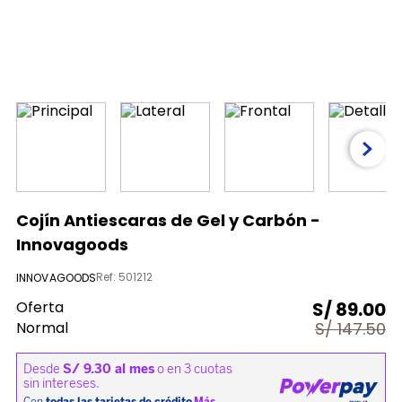
9
.
almohada
10
.
licuadora
Cojín Antiescaras de Gel y Carbón -
Innovagoods
Ref
:
501212
INNOVAGOODS
Oferta
S/
89.00
Normal
S/
147.50