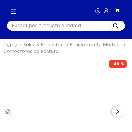
Buscar por producto o marca
Salud y Bienestar
Equipamiento Médico
TÉRMINOS MÁS BUSCADOS
Correctores de Postura
1
.
cocina
-
40 %
2
.
bienestar
3
.
tecnología
4
.
nutri bullet
5
.
masajeador
6
.
nutribullet procesadores
7
.
hogar
8
.
happy yappers