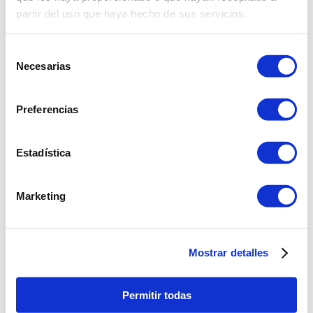
9
.
almohada
partir del uso que haya hecho de sus servicios.
10
.
licuadora
Selección
Necesarias
de
consentimiento
Preferencias
Estadística
Marketing
Mostrar detalles
Permitir todas