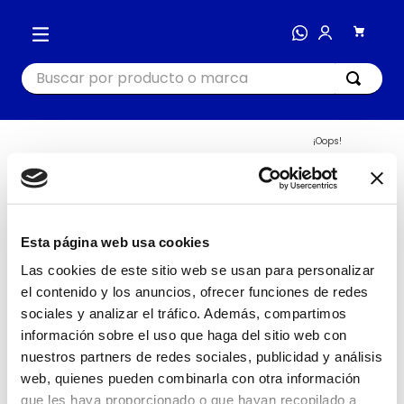
Buscar por producto o marca
TÉRMINOS MÁS BUSCADOS
¡Oops!
404
1
.
cocina
2
.
bienestar
Busca nuevamente o navega
en nuestras categorías
3
.
tecnología
Esta página web usa cookies
IR AL INICIO
4
.
nutri bullet
Las cookies de este sitio web se usan para personalizar
el contenido y los anuncios, ofrecer funciones de redes
5
.
masajeador
sociales y analizar el tráfico. Además, compartimos
6
.
hogar
información sobre el uso que haga del sitio web con
7
.
nutribullet procesadores
nuestros partners de redes sociales, publicidad y análisis
web, quienes pueden combinarla con otra información
8
.
happy yappers
que les haya proporcionado o que hayan recopilado a
COCINA
HOGAR