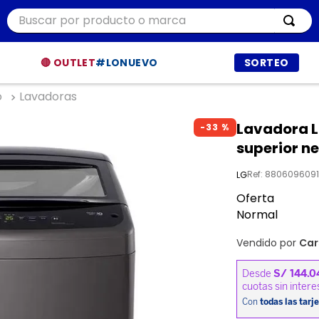
Buscar por producto o marca
ÁS BUSCADOS
🔴 OUTLET
#LONUEVO
SORTEO
o
Lavadoras
r
Lavadora L
-
33 %
ía
superior ne
t
Ref
:
8806096091
LG
dor
Oferta
et procesadores
Normal
Vendido por
Car
ppers
a
a