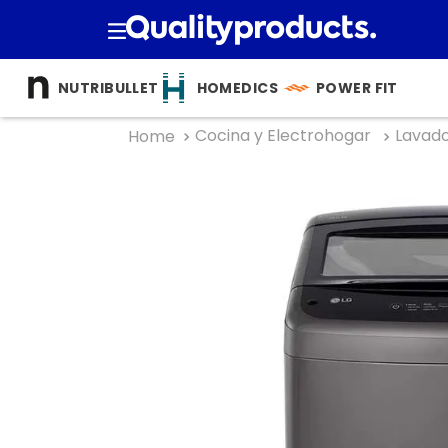
TÉRMINOS M
NUTRIBULLET
HOMEDICS
POWER FIT
1
.
cocina
Cocina y Electrohogar
Lavad
2
.
bienesta
3
.
tecnolog
4
.
nutri bulle
5
.
masajea
6
.
nutribull
7
.
hogar
8
.
happy ya
9
.
almohad
10
.
licuador