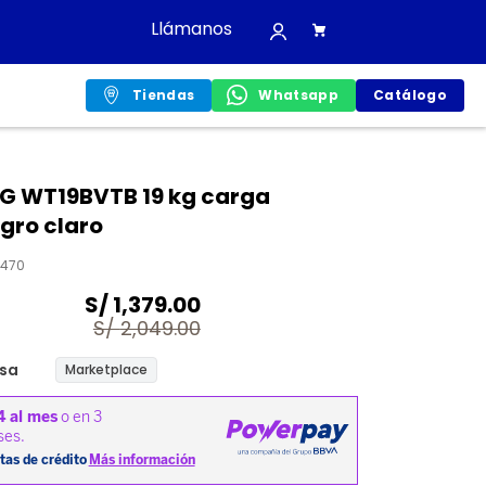
Llámanos
Tiendas
Whatsapp
Catálogo
G WT19BVTB 19 kg carga
gro claro
470
S/
1,379.00
S/
2,049.00
sa
Marketplace