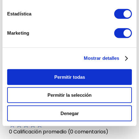
Estadística
Modelo
WA15CG5441BDPE
Marketing
Marca
Samsung
Garantía
12 meses
Mostrar detalles
Color
Gris
Permitir todas
Lavadora Ecobubble
Incluye
Samsung
Permitir la selección
Comentarios
Denegar
☆
☆
☆
☆
☆
0 Calificación promedio
(0 comentarios)