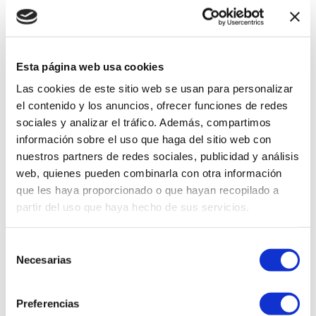
DESCRIPCIÓN
Descubre la potente y elegante lavadora
Esta página web usa cookies
Ecobubble Samsung WA15CG5441BDPE de 15
Kg en Gris, diseñada para simplificar tu rutina
Las cookies de este sitio web se usan para personalizar
de lavandería. Con su capacidad extra
el contenido y los anuncios, ofrecer funciones de redes
grande, esta lavadora te ofrece la libertad
sociales y analizar el tráfico. Además, compartimos
de lavar más prendas en menos cargas,
información sobre el uso que haga del sitio web con
ahorrándote tiempo y esfuerzo. La
tecnología Ecobubble de Samsung
nuestros partners de redes sociales, publicidad y análisis
transforma el detergente en burbujas de
web, quienes pueden combinarla con otra información
limpieza, penetrando profundamente en los
que les haya proporcionado o que hayan recopilado a
tejidos y eliminando la suciedad más difícil,
partir del uso que haya hecho de sus servicios.
incluso en agua fría. Esto asegura un lavado
eficiente y delicado, preservando la calidad
de tus prendas favoritas.
Selección
Necesarias
de
FICHA TÉCNICA
consentimiento
Preferencias