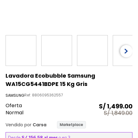
9
.
licuadora
10
.
aspiradora
Lavadora Ecobubble Samsung
WA15CG5441BDPE 15 Kg Gris
Ref
:
8806095362557
SAMSUNG
Oferta
S/
1,499.00
Normal
S/
1,849.00
Vendido por
Carsa
Marketplace