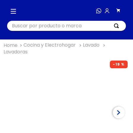
Buscar por producto o marca
Cocina y Electrohogar
Lavado
TÉRMINOS MÁS BUSCADOS
Lavadoras
1
.
cocina
-
19 %
2
.
bienestar
3
.
tecnología
4
.
masajeador
5
.
nutri bullet
6
.
hogar
7
.
almohada
8
.
happy yappers