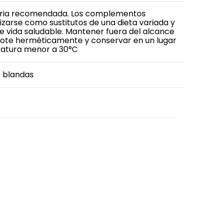
diaria recomendada. Los complementos
lizarse como sustitutos de una dieta variada y
 de vida saludable. Mantener fuera del alcance
l pote herméticamente y conservar en un lugar
ratura menor a 30°C
s blandas