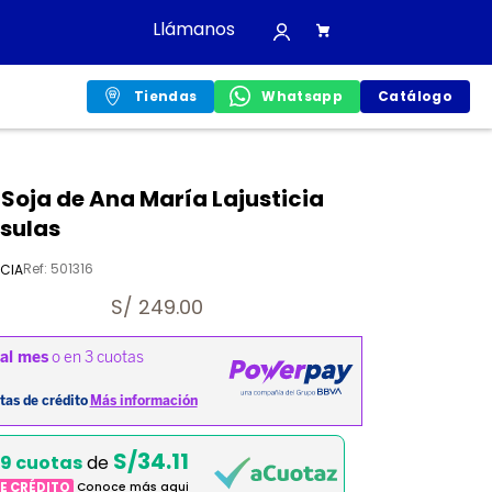
Llámanos
Tiendas
Whatsapp
Catálogo
 Soja de Ana María Lajusticia
sulas
Ref
:
501316
ICIA
S/
249.00
S/34.11
9 cuotas
de
DE CRÉDITO
Conoce más aqui