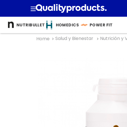
TÉRMINOS M
NUTRIBULLET
HOMEDICS
POWER FIT
1
.
cocina
Salud y Bienestar
Nutrición y 
2
.
bienesta
3
.
tecnolog
4
.
nutri bulle
5
.
masajea
6
.
nutribull
7
.
hogar
8
.
happy ya
9
.
almohad
10
.
licuador