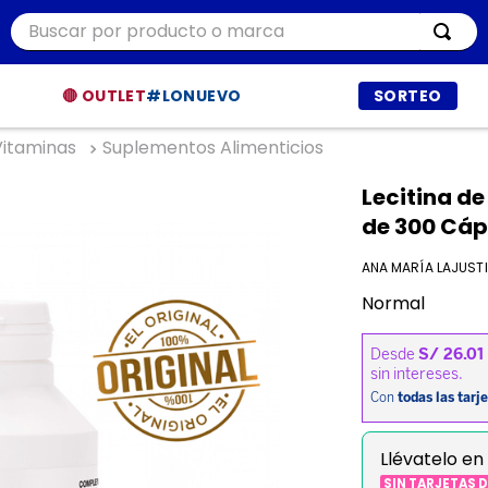
Buscar por producto o marca
ÁS BUSCADOS
🔴 OUTLET
#LONUEVO
SORTEO
Vitaminas
Suplementos Alimenticios
r
Lecitina de
ía
de 300 Cáp
t
ANA MARÍA LAJUST
dor
Normal
et procesadores
ppers
a
Llévatelo en
a
SIN TARJETAS 