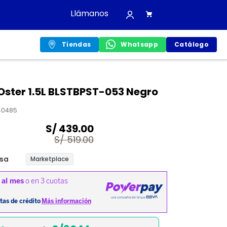
Llámanos
Tiendas
Whatsapp
Catálogo
Oster 1.5L BLSTBPST-053 Negro
40485
S/
439.00
S/
519.00
sa
Marketplace