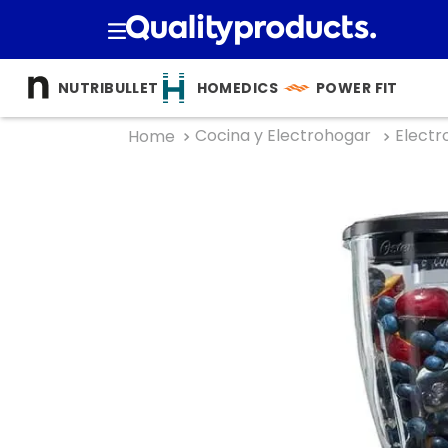
TÉRMINOS M
NUTRIBULLET
HOMEDICS
POWER FIT
1
.
cocina
Cocina y Electrohogar
Electr
2
.
bienesta
3
.
tecnolog
4
.
nutri bulle
5
.
masajea
6
.
nutribull
7
.
hogar
8
.
happy ya
9
.
almohad
10
.
licuador