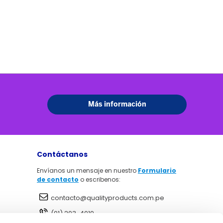
Contáctanos
Envíanos un mensaje en nuestro
Formulario
de contacto
o escribenos:
contacto@qualityproducts.com.pe
(01) 203-4019