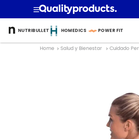
TÉRMINOS M
NUTRIBULLET
HOMEDICS
POWER FIT
1
.
cocina
2
.
bienesta
Salud y Bienestar
Cuidado Per
3
.
tecnolog
4
.
nutri bulle
5
.
masajea
6
.
hogar
7
.
almohad
8
.
happy ya
9
.
licuador
10
.
nutribull