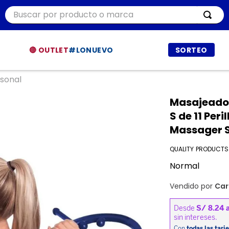
Buscar por producto o marca
ÁS BUSCADOS
🔴 OUTLET
#LONUEVO
SORTEO
r
sonal
ía
Masajeador
t
S de 11 Per
Massager 
dor
QUALITY PRODUCTS
a
Normal
ppers
Vendido por
Car
a
et procesadores