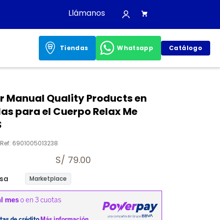
Llámanos
Tiendas
Whatsapp
Catálogo
 Manual Quality Products en
illas para el Cuerpo Relax Me
S
Ref
:
6901005013238
S/
79.00
sa
Marketplace