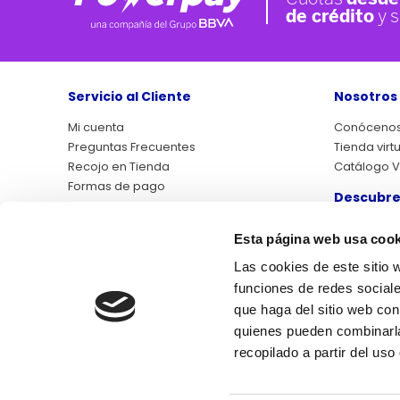
Servicio al Cliente
Nosotros
Mi cuenta
Conóceno
Preguntas Frecuentes
Tienda virt
Recojo en Tienda
Catálogo Vi
Formas de pago
Descubre
Asistencias QP+
Atención al cliente
Libro de r
Esta página web usa cook
Factura electrónica
Outlet
Garantía de Satisfacción
Las cookies de este sitio 
funciones de redes sociale
Síguenos
que haga del sitio web con
quienes pueden combinarla
Libro 
recopilado a partir del us
reclamac