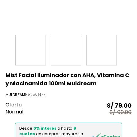
9
.
almohada
10
.
licuadora
Mist Facial Iluminador con AHA, Vitamina C
y Niacinamida 100ml Muldream
Ref
:
501477
MULDREAM
Oferta
S/
79.00
Normal
S/
99.00
Desde
0% interés
o hasta
9
cuotas
en compras mayores a