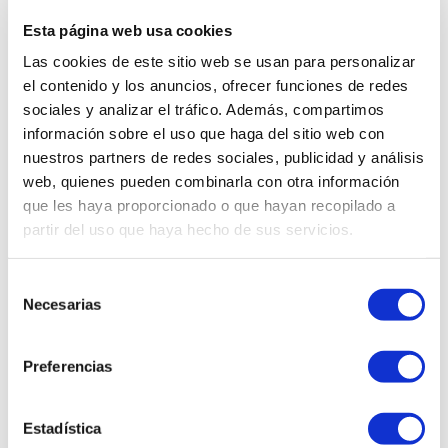
Esta página web usa cookies
Las cookies de este sitio web se usan para personalizar
el contenido y los anuncios, ofrecer funciones de redes
sociales y analizar el tráfico. Además, compartimos
información sobre el uso que haga del sitio web con
nuestros partners de redes sociales, publicidad y análisis
web, quienes pueden combinarla con otra información
BENEFICIOS
que les haya proporcionado o que hayan recopilado a
Transforma tu piel en segundos
partir del uso que haya hecho de sus servicios.
con un mist facial que ilumina,
suaviza y renueva al instante. Su
Selección
mezcla de AHA exfolia
Necesarias
de
suavemente para revelar una
textura más lisa, mientras la
consentimiento
Vitamina C potencia la
Preferencias
luminosidad y unifica el tono. La
Niacinamida reduce poros,
controla el exceso de grasa y
Estadística
fortalece la barrera cutánea,