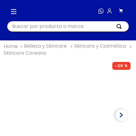
Buscar por producto o marca
Belleza y Skincare
Skincare y Cosmética
TÉRMINOS MÁS BUSCADOS
Skincare Coreano
1
.
cocina
-
20 %
2
.
bienestar
3
.
tecnología
4
.
nutri bullet
5
.
masajeador
6
.
nutribullet procesadores
7
.
hogar
8
.
happy yappers