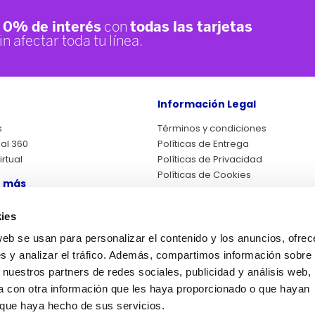
Información Legal
s
Términos y condiciones
ual 360
Políticas de Entrega
rtual
Políticas de Privacidad
Políticas de Cookies
 más
Cambios y Devoluciones
Legales Promociones
eclamaciones
ies
Fines Adicionales
Política RAEE
web se usan para personalizar el contenido y los anuncios, ofrec
s y analizar el tráfico. Además, compartimos información sobre 
Nuestras Tiendas
 nuestros partners de redes sociales, publicidad y análisis web,
Localizador de Tiendas
 con otra información que les haya proporcionado o que hayan
de
o que haya hecho de sus servicios.
iones
¿No estás en tu país?