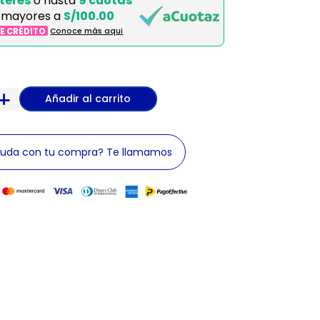
terés
o hasta
9 cuotas
 mayores a
S/100.00
DE CRÉDITO
Conoce más aqui
Añadir al carrito
yuda con tu compra? Te llamamos