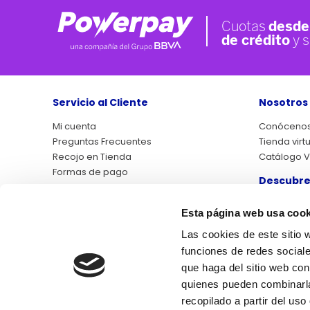
Servicio al Cliente
Nosotros
Mi cuenta
Conóceno
Preguntas Frecuentes
Tienda virt
Recojo en Tienda
Catálogo Vi
Formas de pago
Descubre
Asistencias QP+
Atención al cliente
Libro de r
Esta página web usa cook
Factura electrónica
Outlet
Garantía de Satisfacción
Las cookies de este sitio 
funciones de redes sociale
Síguenos
que haga del sitio web con
quienes pueden combinarla
Libro 
recopilado a partir del us
reclamac