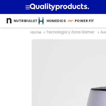
TÉRMINOS M
NUTRIBULLET
HOMEDICS
POWER FIT
1
.
cocina
Tecnología y Zona Gamer
Au
2
.
bienesta
3
.
tecnolog
4
.
nutri bulle
5
.
masajea
6
.
hogar
7
.
nutribull
8
.
happy ya
9
.
almohad
10
.
licuador