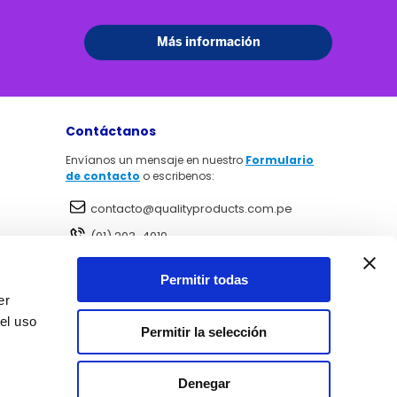
Contáctanos
Envíanos un mensaje en nuestro
Formulario
de contacto
o escribenos:
contacto@qualityproducts.com.pe
(01) 203-4019
984 249 999
Permitir todas
Realiza tu pago de forma seguras
er
el uso
Permitir la selección
Denegar