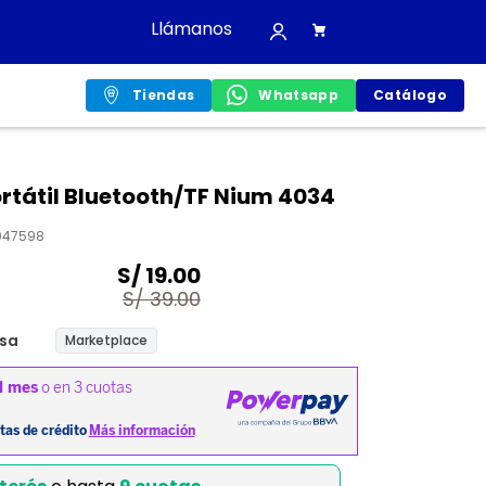
Llámanos
Tiendas
Whatsapp
Catálogo
ortátil Bluetooth/TF Nium 4034
047598
S/
19.00
S/
39.00
sa
Marketplace