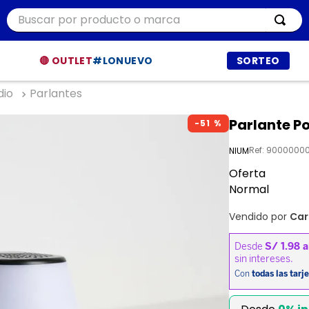
Buscar por producto o marca
ÁS BUSCADOS
🔴 OUTLET
#LONUEVO
SORTEO
dio
Parlantes
r
Parlante P
-
51 %
ía
t
Ref
:
9000000
NIUM
Oferta
dor
Normal
Vendido por
Car
et procesadores
ppers
a
a