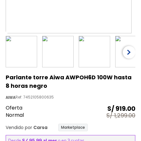
9
.
almohada
10
.
licuadora
Parlante torre Aiwa AWPOH6D 100W hasta
8 horas negro
Ref
:
7452105800635
AIWA
Oferta
S/
919.00
Normal
S/
1,299.00
Vendido por
Carsa
Marketplace