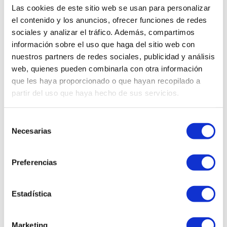
dispositivos compatibles, permitiendo
Las cookies de este sitio web se usan para personalizar
compartir playlists, podcasts y contenido
el contenido y los anuncios, ofrecer funciones de redes
multimedia de manera rápida y cómoda.
sociales y analizar el tráfico. Además, compartimos
Además, su formato práctico favorece su
información sobre el uso que haga del sitio web con
uso en diferentes ambientes, tanto interiores
nuestros partners de redes sociales, publicidad y análisis
como exteriores.
web, quienes pueden combinarla con otra información
El Parlante Torre Aiwa AWPOH6D 100W
que les haya proporcionado o que hayan recopilado a
combina potencia, autonomía y diseño en un
partir del uso que haya hecho de sus servicios.
solo equipo pensado para maximizar la
diversión. Su elegante acabado color negro
aporta un estilo moderno que se adapta
Selección
fácilmente a distintos espacios y
Necesarias
de
preferencias. Es una excelente alternativa
consentimiento
para quienes buscan un sistema de sonido
confiable y de alto rendimiento para fiestas,
Preferencias
reuniones familiares y eventos especiales,
ofreciendo una experiencia de audio
destacada respaldada por la calidad y
Estadística
trayectoria de Aiwa en equipos de sonido.
Marketing