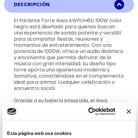
DESCRIPCIÓN
El Parlante Torre Aiwa AWPOH6D 100W color
negro está diseñado para quienes buscan
una experiencia de sonido potente y versátil
para acompañar fiestas, reuniones y
momentos de entretenimiento. Con una
potencia de 1000W, ofrece un audio dinámico
y envolvente que permite disfrutar de la
música con gran intensidad. Su diseño tipo
torre aporta una apariencia moderna y
llamativa, convirtiéndose en el complemento
ideal para animar cualquier celebración o
encuentro social.
Gracias a su batería integrada, el Aiwa
AWPOH6D ofrece hasta 8 horas de
reproducción, brindando la libertad de
disfrutar música durante largos periodos sin
depender constantemente de una conexión
eléctrica. Su conectividad inalámbrica facilita
Esta página web usa cookies
la reproducción de contenido desde