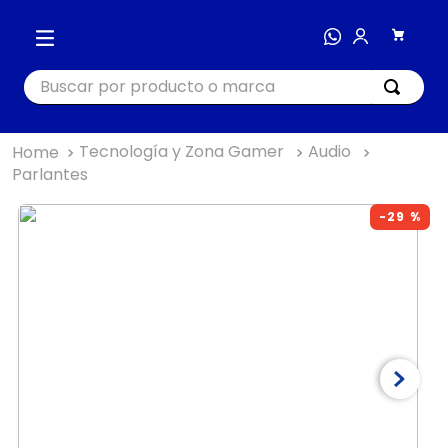
Buscar por producto o marca
Tecnología y Zona Gamer
Audio
TÉRMINOS MÁS BUSCADOS
Parlantes
1
.
cocina
-
29 %
2
.
bienestar
3
.
tecnología
4
.
nutri bullet
5
.
masajeador
6
.
hogar
7
.
nutribullet procesadores
8
.
happy yappers