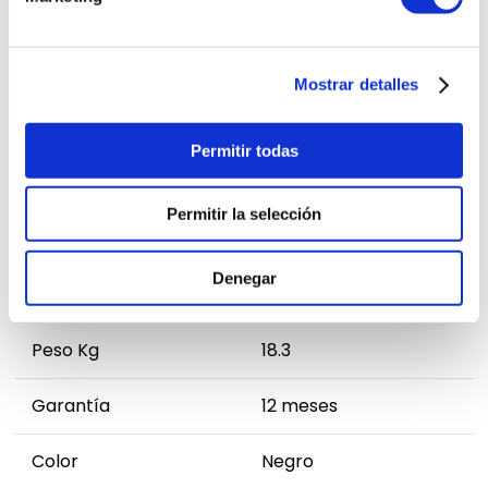
FICHA TÉCNICA
Mostrar detalles
Modelo
AWPOH6D
Permitir todas
Marca
Aiwa
Permitir la selección
Alto cm
97
Denegar
Ancho cm
41
Peso Kg
18.3
Garantía
12 meses
Color
Negro