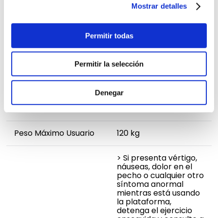
Mostrar detalles
Permitir todas
El precio no incluye
Armado. Puedes
visualizar nuestro
Permitir la selección
instructivo para armar
Armado
fácilmente tu
producto ingresando
a
Instructivo de
Denegar
Armado
Peso Máximo Usuario
120 kg
> Si presenta vértigo,
náuseas, dolor en el
pecho o cualquier otro
síntoma anormal
mientras está usando
la plataforma,
detenga el ejercicio