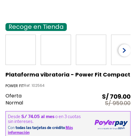
9
.
licuadora
10
.
aspiradora
Recoge en Tienda
Plataforma vibratoria - Power Fit Compact
Ref
:
102564
POWER FIT
Oferta
S/
709.00
Normal
S/
959.00