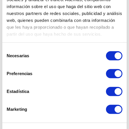
información sobre el uso que haga del sitio web con
nuestros partners de redes sociales, publicidad y análisis
web, quienes pueden combinarla con otra información
DETALLE DEL PRODUCTO
que les haya proporcionado o que hayan recopilado a
partir del uso que haya hecho de sus servicios.
Su motor genera movimientos
oscilatorios horizontales que
activan las contracciones
Selección
musculares entre 25 y 30 veces
Necesarias
de
por segundo, puedes trabajar
consentimiento
diferentes partes del cuerpo,
viene con 99 niveles de velocidad
Preferencias
ajustable y 3 programas
preestablecidos, con solo 10
minutos al día notarás la
Estadística
diferencia.
Marketing
FICHA TÉCNICA