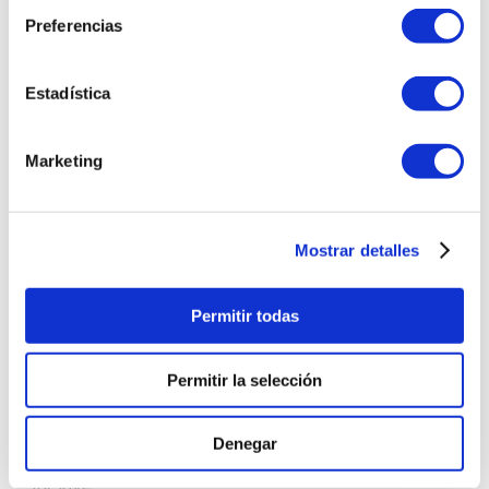
Preferencias
FICHA TÉCNICA
Estadística
Marketing
Modelo
LS51BPP
Marca
LG
Mostrar detalles
Garantía
12 meses
Permitir todas
Capacidad
451 Lt a más
Permitir la selección
Color
Gris
Denegar
01 Refrigeradora LG
LS51BPP 509L Multi Air
Incluye