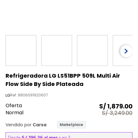
9
.
almohada
10
.
licuadora
Refrigeradora LG LS51BPP 509L Multi Air
Flow Side By Side Plateada
Ref
:
8806091920607
LG
Oferta
S/
1,879.00
Normal
S/
3,249.00
Vendido por
Carsa
Marketplace