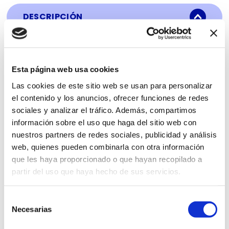
DESCRIPCIÓN
La refrigeradora LG LS51BPP de 509L en
elegante plateado ofrece una experiencia
avanzada con características destacadas. El
Esta página web usa cookies
sistema Total No Frost evita la acumulación
de escarcha, eliminando la necesidad de
Las cookies de este sitio web se usan para personalizar
descongelar manualmente. Sus múltiples
el contenido y los anuncios, ofrecer funciones de redes
salidas de aire garantizan un flujo de aire en
sociales y analizar el tráfico. Además, compartimos
todas las direcciones, manteniendo los
información sobre el uso que haga del sitio web con
alimentos frescos en cualquier lugar que los
coloques. El panel táctil LED no solo agrega
nuestros partners de redes sociales, publicidad y análisis
un toque de sofisticación, sino que también
web, quienes pueden combinarla con otra información
proporciona una forma conveniente de
que les haya proporcionado o que hayan recopilado a
ajustar la configuración. La iluminación LED
partir del uso que haya hecho de sus servicios.
suave del panel mejora la visibilidad, mientras
que las resistentes bandejas de vidrio
templado pueden sostener artículos
Selección
pesados. Con estas características, la LG
Necesarias
de
LS51BPP ofrece eficiencia y estilo en la
consentimiento
conservación de tus alimentos.