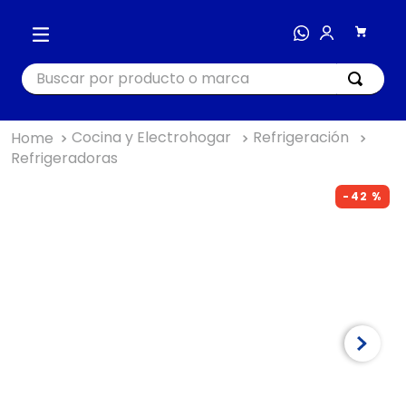
Buscar por producto o marca
Cocina y Electrohogar
Refrigeración
TÉRMINOS MÁS BUSCADOS
Refrigeradoras
1
.
cocina
-
42 %
2
.
bienestar
3
.
tecnología
4
.
nutri bullet
5
.
masajeador
6
.
nutribullet procesadores
7
.
hogar
8
.
happy yappers