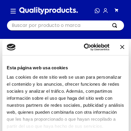
Buscar por producto o marca
TÉRMINOS MÁS BUSCADOS
¡Oops!
404
1
.
cocina
2
.
bienestar
Busca nuevamente o navega
Esta página web usa cookies
en nuestras categorías
3
.
tecnología
Las cookies de este sitio web se usan para personalizar
el contenido y los anuncios, ofrecer funciones de redes
IR AL INICIO
4
.
nutri bullet
sociales y analizar el tráfico. Además, compartimos
5
.
masajeador
información sobre el uso que haga del sitio web con
nuestros partners de redes sociales, publicidad y análisis
6
.
hogar
web, quienes pueden combinarla con otra información
7
.
nutribullet procesadores
que les haya proporcionado o que hayan recopilado a
8
.
happy yappers
partir del uso que haya hecho de sus servicios.
COCINA
HOGAR