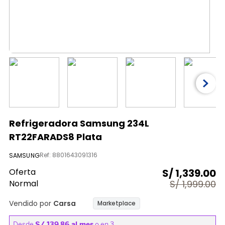
9
.
licuadora
10
.
aspiradora
Refrigeradora Samsung 234L
RT22FARADS8 Plata
Ref
:
8801643091316
SAMSUNG
Oferta
S/
1,339.00
Normal
S/
1,999.00
Vendido por
Carsa
Marketplace