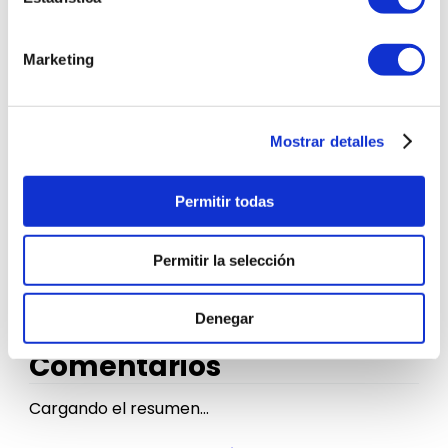
FICHA TÉCNICA
Marketing
Modelo
RT22FARADS8/PE
Mostrar detalles
Marca
Samsung
Permitir todas
Capacidad
Menos de 250 Lt
Permitir la selección
Color
Silver
Denegar
Comentarios
Cargando el resumen…