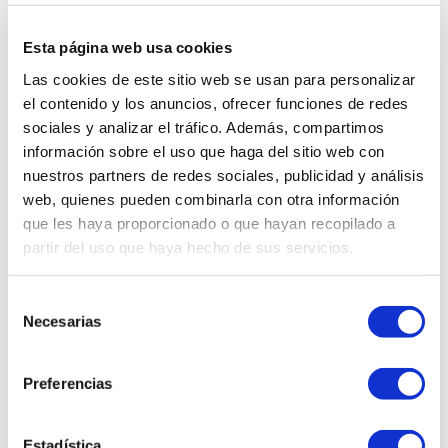
DESCRIPCIÓN
Esta página web usa cookies
Las cookies de este sitio web se usan para personalizar
La refrigeradora Samsung RT22FARADS8 de
234 litros en color plata ofrece innovadoras
el contenido y los anuncios, ofrecer funciones de redes
características para mejorar tu experiencia
sociales y analizar el tráfico. Además, compartimos
de almacenamiento de alimentos. Su filtro
información sobre el uso que haga del sitio web con
desodorizante de fibra natural asegura que el
nuestros partners de redes sociales, publicidad y análisis
interior permanezca libre de olores
web, quienes pueden combinarla con otra información
desagradables, preservando el sabor y
aroma originales de los alimentos. Con
que les haya proporcionado o que hayan recopilado a
estantes de vidrio templado capaces de
partir del uso que haya hecho de sus servicios.
soportar hasta 150 kg, puedes almacenar de
manera segura objetos pesados y utensilios
de cocina. La bandeja deslizable facilita el
Selección
acceso y la organización de tus alimentos,
Necesarias
de
eliminando la necesidad de rebuscar en la
consentimiento
nevera. Además, la iluminación LED de alta
eficiencia y larga duración proporciona una
Preferencias
luz suave y cómoda, facilitando la búsqueda
de tus alimentos mientras ahorra energía.
Estadística