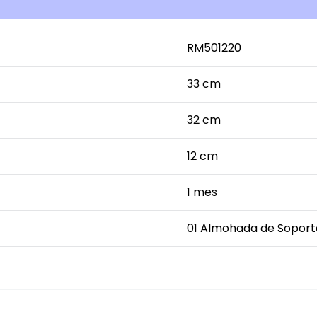
RM501220
33 cm
32 cm
12 cm
1 mes
01 Almohada de Soport