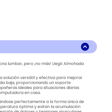
 zona lumbar, pero ¡no más! Llegó Almohada
olución versátil y efectiva para mejorar
alda baja, proporcionando un soporte
pañeras ideales para situaciones diarias
 computadora en casa.
stándose perfectamente a la forma única de
mperatura óptima y evitan la acumulación
vención de dolores y tensiones musculares