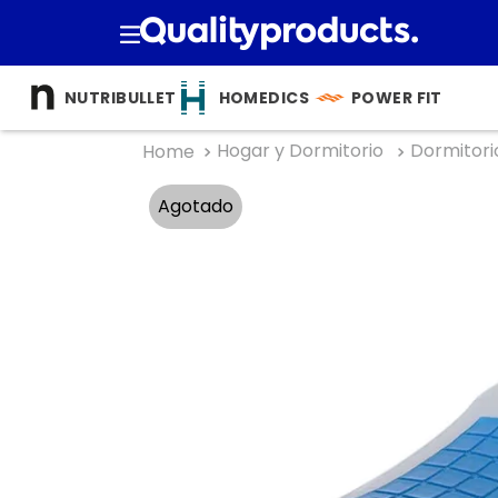
TÉRMINOS M
NUTRIBULLET
HOMEDICS
POWER FIT
1
.
cocina
Hogar y Dormitorio
Dormitori
2
.
bienesta
3
.
tecnolog
Agotado
4
.
nutri bulle
5
.
masajea
6
.
nutribull
7
.
hogar
8
.
happy ya
9
.
almohad
10
.
licuador