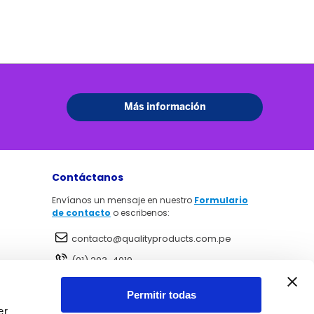
Contáctanos
Envíanos un mensaje en nuestro
Formulario
de contacto
o escribenos:
contacto@qualityproducts.com.pe
(01) 203-4019
984 249 999
Permitir todas
Realiza tu pago de forma seguras
er