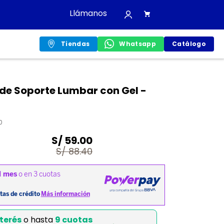
Llámanos
Tiendas
Whatsapp
Catálogo
e Soporte Lumbar con Gel -
0
S/
59.00
S/
88.40
terés
o hasta
9 cuotas