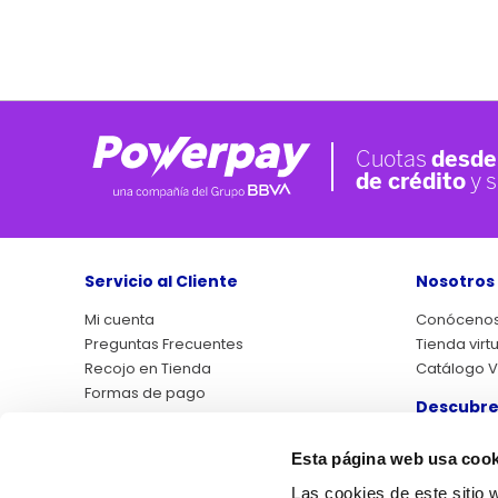
Servicio al Cliente
Nosotros
Mi cuenta
Conóceno
Preguntas Frecuentes
Tienda virt
Recojo en Tienda
Catálogo Vi
Formas de pago
Descubre
Asistencias QP+
Atención al cliente
Libro de r
Esta página web usa cook
Factura electrónica
Outlet
Garantía de Satisfacción
Las cookies de este sitio 