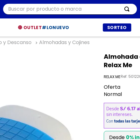
Buscar por producto o marca
ÁS BUSCADOS
🔴 OUTLET
#LONUEVO
SORTEO
o y Descanso
Almohadas y Cojines
r
Almohada d
ía
Relax Me
t
Ref
:
50122
RELAX ME
dor
Oferta
et procesadores
Normal
ppers
a
a
Desde
0% in