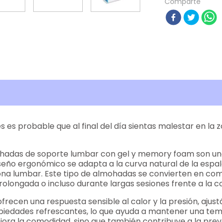
Comparte
es probable que al final del día sientas malestar en la
adas de soporte lumbar con gel y memory foam son una s
diseño ergonómico se adapta a la curva natural de la esp
 zona lumbar. Este tipo de almohadas se convierten en com
prolongada o incluso durante largas sesiones frente a la
frecen una respuesta sensible al calor y la presión, aju
opiedades refrescantes, lo que ayuda a mantener una te
ejora la comodidad, sino que también contribuye a la pre