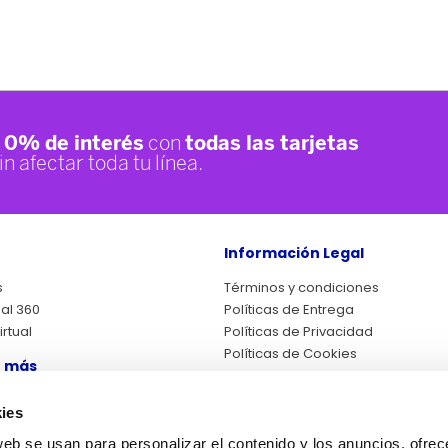
Información Legal
s
Términos y condiciones
ual 360
Políticas de Entrega
rtual
Políticas de Privacidad
Políticas de Cookies
 más
Cambios y Devoluciones
Legales Promociones
eclamaciones
ies
Fines Adicionales
Política RAEE
web se usan para personalizar el contenido y los anuncios, ofrec