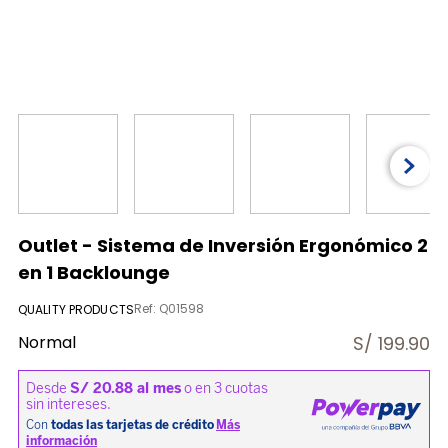
9
.
almohada
10
.
licuadora
Outlet - Sistema de Inversión Ergonómico 2
en 1 Backlounge
Ref
:
Q01598
QUALITY PRODUCTS
Normal
S/
199.90