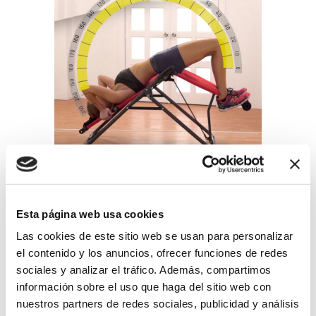
BENEFICIOS
Esta página web usa cookies
Backlounge es la solución ideal
Las cookies de este sitio web se usan para personalizar
para quienes sufren de dolor de
el contenido y los anuncios, ofrecer funciones de redes
espalda, cuello o fatiga muscular
sociales y analizar el tráfico. Además, compartimos
por malas posturas o largas
información sobre el uso que haga del sitio web con
horas sentado. Su sistema de
inversión 2 en 1 permite aliviar
nuestros partners de redes sociales, publicidad y análisis