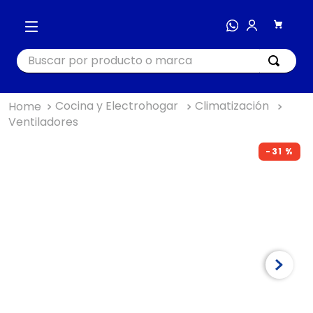
Buscar por producto o marca
Cocina y Electrohogar
Climatización
TÉRMINOS MÁS BUSCADOS
Ventiladores
1
.
cocina
-
31 %
2
.
bienestar
3
.
tecnología
4
.
nutri bullet
5
.
masajeador
6
.
nutribullet procesadores
7
.
hogar
8
.
happy yappers