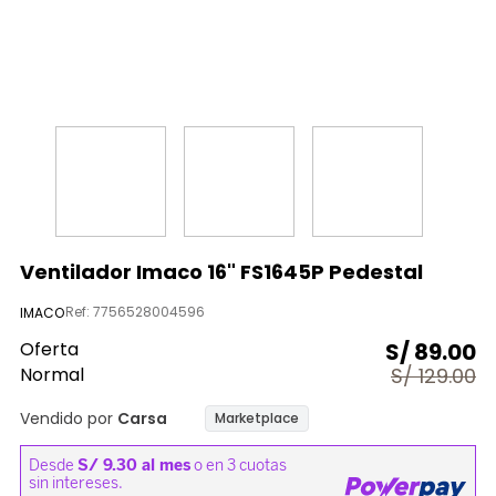
9
.
almohada
10
.
licuadora
Ventilador Imaco 16" FS1645P Pedestal
Ref
:
7756528004596
IMACO
Oferta
S/
89.00
Normal
S/
129.00
Vendido por
Carsa
Marketplace