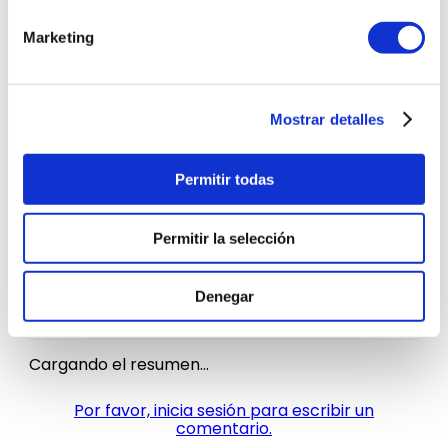
FICHA TÉCNICA
Marketing
Mostrar detalles
Modelo
FS1645P
Permitir todas
Garantía
12 meses
Permitir la selección
Incluye
Ventilador Imaco
Denegar
Comentarios
Cargando el resumen…
Por favor, inicia sesión para escribir un
comentario.