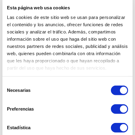
DESCRIPCIÓN
Esta página web usa cookies
Las cookies de este sitio web se usan para personalizar
¡Compra ahora el Ventilador Imaco 16"
el contenido y los anuncios, ofrecer funciones de redes
FS1645P Pedestal y mantén tu hogar fresco y
sociales y analizar el tráfico. Además, compartimos
confortable durante los días calurosos! Este
ventilador de pie ofrece un rendimiento de
información sobre el uso que haga del sitio web con
enfriamiento excepcional con su potente
nuestros partners de redes sociales, publicidad y análisis
motor y hélices de alta calidad. Con un
web, quienes pueden combinarla con otra información
diseño elegante y moderno, el Ventilador
que les haya proporcionado o que hayan recopilado a
Imaco 16" FS1645P Pedestal se adapta
partir del uso que haya hecho de sus servicios.
perfectamente a cualquier estilo de
decoración. Su altura ajustable y cabezal
oscilante te permiten dirigir el flujo de aire
Selección
hacia cualquier dirección que desees,
Necesarias
de
asegurando una distribución uniforme y
consentimiento
eficiente del frescor en toda la habitación. No
pierdas la oportunidad de adquirir un
Preferencias
ventilador de alta calidad y rendimiento.
¡Aprovecha ahora esta oferta exclusiva y
convierte tu hogar en un oasis de frescura
Estadística
con el Ventilador Imaco 16" FS1645P Pedestal!