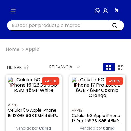
Buscar por producto o marca
TÉRMINOS MÁS BUSCADOS
Apple
1
.
cocina
2
.
bienestar
RELEVANCIA
FILTRAR
3
.
tecnología
-
41 %
-
31 %
4
.
nutri bullet
5
.
masajeador
APPLE
6
.
nutribullet procesadores
Celular 5G Apple iPhone
APPLE
16 128GB 6GB RAM 48MP
Celular 5G Apple iPhone
7
.
hogar
White
17 Pro 256GB 8GB 48MP
8
.
happy yappers
Cosmic Orange
Vendido por
Carsa
Vendido por
Carsa