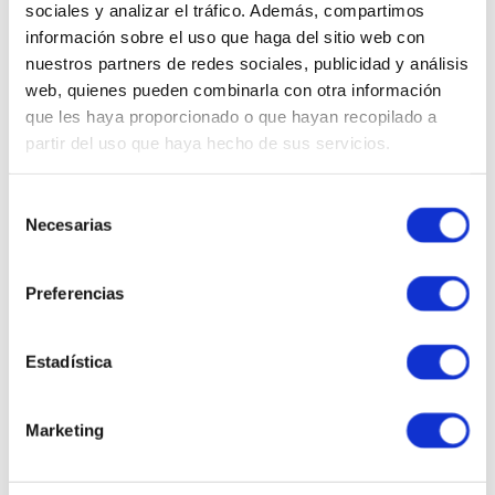
sociales y analizar el tráfico. Además, compartimos
-
28 %
información sobre el uso que haga del sitio web con
nuestros partners de redes sociales, publicidad y análisis
web, quienes pueden combinarla con otra información
que les haya proporcionado o que hayan recopilado a
partir del uso que haya hecho de sus servicios.
Selección
Necesarias
de
consentimiento
APPLE
Celular Apple iPhone 16
Preferencias
MYE73BE/A 128GB Black
Vendido por
Carsa
S/
4359
.
00
Estadística
S/
6049
.
00
Añadir al carrito
Marketing