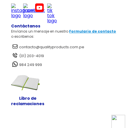
Políticas de Privacidad
Factura electrónica
¿No estás en tu país?
Políticas de Cookies
Garantía de Satisfacción
Cambios y Devoluciones
Elige otro país
Legales Promociones
Fines Adicionales
Contáctanos
Política RAEE
Envíanos un mensaje en nuestro
Formulario de contacto
o escribenos:
contacto@qualityproducts.com.pe
(01) 203-4019
984 249 999
Libro de
reclamaciones