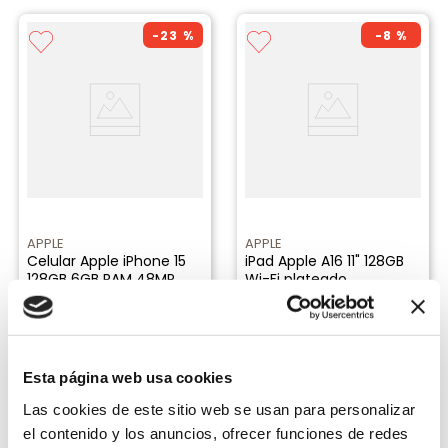
-
23 %
-
8 %
APPLE
APPLE
Celular Apple iPhone 15
iPad Apple A16 11" 128GB
128GB 6GB RAM 48MP
Wi-Fi plateado
blue
Vendido por
Carsa
Vendido por
Carsa
S/
2999
.
00
S/
1569
.
00
S/
3899
.
00
S/
1699
.
00
Esta página web usa cookies
Añadir al carrito
Añadir al carrito
Las cookies de este sitio web se usan para personalizar
el contenido y los anuncios, ofrecer funciones de redes