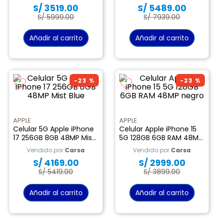
S/
3519
.
00
S/
5489
.
00
9
.
almohada
S/
5999
.
00
S/
7939
.
00
10
.
licuadora
Añadir al carrito
Añadir al carrito
-
23 %
-
23 %
APPLE
APPLE
Celular 5G Apple iPhone
Celular Apple iPhone 15
17 256GB 8GB 48MP Mist
5G 128GB 6GB RAM 48MP
Blue
negro
Vendido por
Carsa
Vendido por
Carsa
S/
4169
.
00
S/
2999
.
00
S/
5419
.
00
S/
3899
.
00
Añadir al carrito
Añadir al carrito