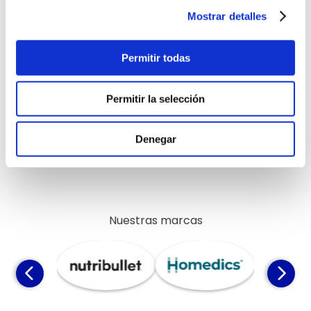
Mostrar detalles
Has visto todos los
7
productos
Permitir todas
Permitir la selección
9 cuotas sin interés
BBVA, BCP, INTERBANK y Diners*
Denegar
Exclusivo Online
Nuestras marcas