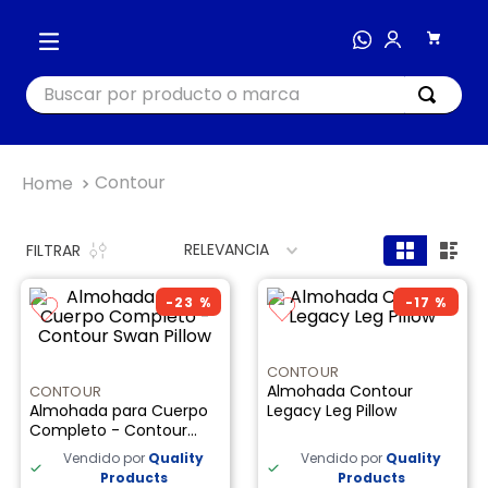
Buscar por producto o marca
TÉRMINOS MÁS BUSCADOS
Contour
1
.
cocina
2
.
bienestar
RELEVANCIA
FILTRAR
3
.
tecnología
-
23 %
-
17 %
4
.
masajeador
5
.
nutri bullet
CONTOUR
Almohada Contour
CONTOUR
6
.
hogar
Almohada para Cuerpo
Legacy Leg Pillow
Completo - Contour
7
.
almohada
Swan Pillow
Vendido por
Quality
Vendido por
Quality
8
.
happy yappers
Products
Products