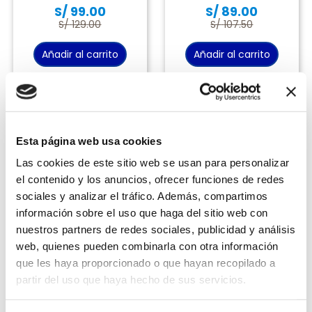
S/
99
.
00
S/
89
.
00
9
.
licuadora
S/
129
.
00
S/
107
.
50
10
.
aspiradora
Añadir al carrito
Añadir al carrito
Has visto todos los
2
productos
Esta página web usa cookies
Las cookies de este sitio web se usan para personalizar
el contenido y los anuncios, ofrecer funciones de redes
sociales y analizar el tráfico. Además, compartimos
9 cuotas sin interés
información sobre el uso que haga del sitio web con
BBVA, BCP, INTERBANK y Diners*
nuestros partners de redes sociales, publicidad y análisis
Exclusivo Online
web, quienes pueden combinarla con otra información
que les haya proporcionado o que hayan recopilado a
partir del uso que haya hecho de sus servicios.