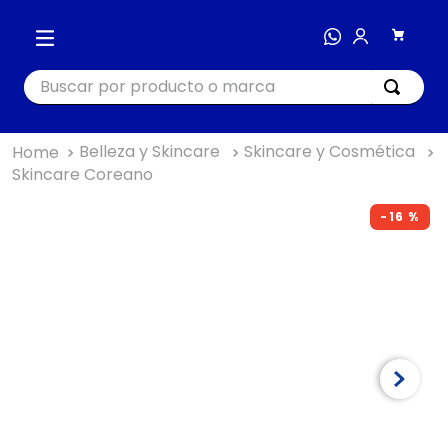
Buscar por producto o marca
Belleza y Skincare
Skincare y Cosmética
TÉRMINOS MÁS BUSCADOS
Skincare Coreano
1
.
cocina
-
16 %
2
.
bienestar
3
.
tecnología
4
.
nutri bullet
5
.
masajeador
6
.
hogar
7
.
almohada
8
.
happy yappers