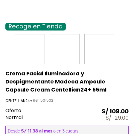
9
.
licuadora
10
.
nutribullet procesadores
Recoge en Tienda
Crema Facial Iluminadora y
Despigmentante Madeca Ampoule
Capsule Cream Centellian24+ 55ml
Ref
:
501502
CENTELLIAN24+
Oferta
S/
109.00
Normal
S/
129.00