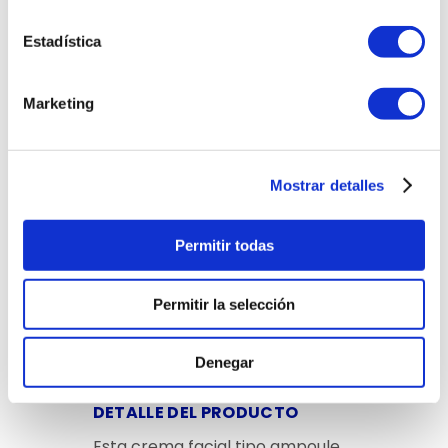
hialurónico, ayuda a hidratar
profundamente, mejorar la
Estadística
firmeza y fortalecer la barrera
cutánea, logrando un efecto
glow visible y una piel más suave,
Marketing
saludable y rejuvenecida desde
las primeras aplicaciones.
Mostrar detalles
Permitir todas
Permitir la selección
Denegar
DETALLE DEL PRODUCTO
Esta crema facial tipo ampoule