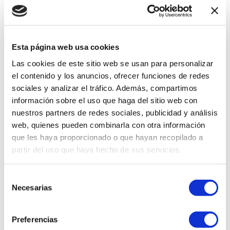
Esta página web usa cookies
Las cookies de este sitio web se usan para personalizar
el contenido y los anuncios, ofrecer funciones de redes
sociales y analizar el tráfico. Además, compartimos
información sobre el uso que haga del sitio web con
nuestros partners de redes sociales, publicidad y análisis
web, quienes pueden combinarla con otra información
BENEFICIOS
que les haya proporcionado o que hayan recopilado a
La Centellian24 Madeca Mela
partir del uso que haya hecho de sus servicios.
Capture Ampoule Capsule
Cream es una crema facial
coreana diseñada para reducir
Selección
manchas, unificar el tono de la
Necesarias
de
piel y devolverle luminosidad
consentimiento
natural. Gracias a su potente
combinación de niacinamida,
Preferencias
centella asiática y ácido