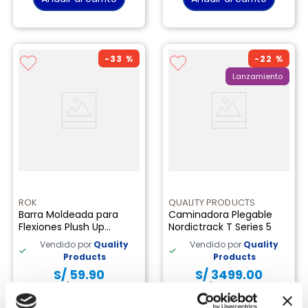
-
33 %
-
22 %
Lanzamiento
ROK
QUALITY PRODUCTS
Barra Moldeada para
Caminadora Plegable
Flexiones Plush Up
Nordictrack T Series 5
Proform
Vendido por
Quality
Vendido por
Quality
Products
Products
S/
59
.
90
S/
3499
.
00
S/
89
.
90
S/
4499
.
00