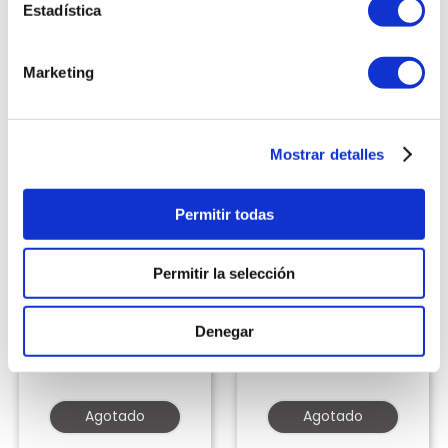
Estadística
Marketing
Mostrar detalles
Permitir todas
Permitir la selección
QUALITY PRODUCTS
QUALITY PRODUCTS
Bicicleta Elíptica Weslo
Power Race One
Caminadora
Denegar
Vendido por
Quality
Vendido por
Quality
Products
Products
Agotado
Agotado