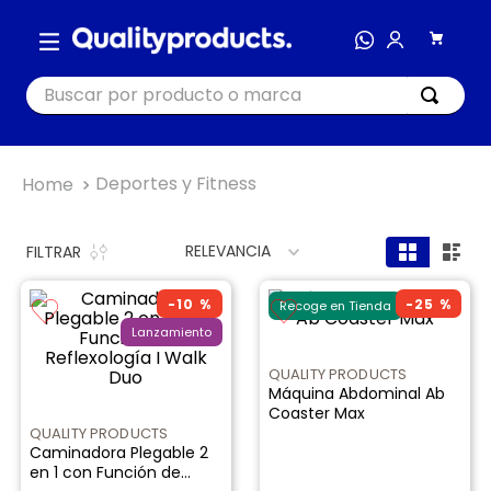
Buscar por producto o marca
TÉRMINOS MÁS BUSCADOS
Deportes y Fitness
1
.
cocina
2
.
bienestar
RELEVANCIA
FILTRAR
3
.
tecnología
-
10 %
-
25 %
Recoge en Tienda
4
.
nutri bullet
Lanzamiento
5
.
masajeador
QUALITY PRODUCTS
Máquina Abdominal Ab
6
.
nutribullet procesadores
Coaster Max
7
.
hogar
QUALITY PRODUCTS
Caminadora Plegable 2
8
.
happy yappers
en 1 con Función de