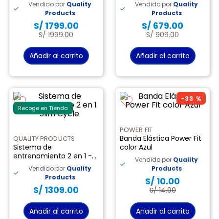
Reflexología I Walk Duo
Vendido por
Quality
Vendido por
Quality
9
.
almohada
Products
Products
S/
1799
.
00
S/
679
.
00
10
.
licuadora
S/
1999
.
00
S/
909
.
00
Añadir al carrito
Añadir al carrito
-
33 %
Recoge en Tienda
POWER FIT
Banda Elástica Power Fit
QUALITY PRODUCTS
Sistema de
color Azul
entrenamiento 2 en 1 -
Vendido por
Quality
Slim Cycle
Vendido por
Quality
Products
Products
S/
10
.
00
S/
1309
.
00
S/
14
.
90
Añadir al carrito
Añadir al carrito