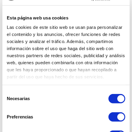
Añadir al carrito
Añadir al carrito
Esta página web usa cookies
Las cookies de este sitio web se usan para personalizar
el contenido y los anuncios, ofrecer funciones de redes
sociales y analizar el tráfico. Además, compartimos
información sobre el uso que haga del sitio web con
nuestros partners de redes sociales, publicidad y análisis
web, quienes pueden combinarla con otra información
que les haya proporcionado o que hayan recopilado a
Recoge en Tienda
partir del uso que haya hecho de sus servicios.
POWER FIT
IWALK
Selección
Plataforma vibratoria -
Caminadora Plegable - I
Necesarias
de
Power Fit Compact
Walk Pro
consentimiento
Vendido por
Quality
Vendido por
Quality
Products
Products
Preferencias
Agotado
Agotado