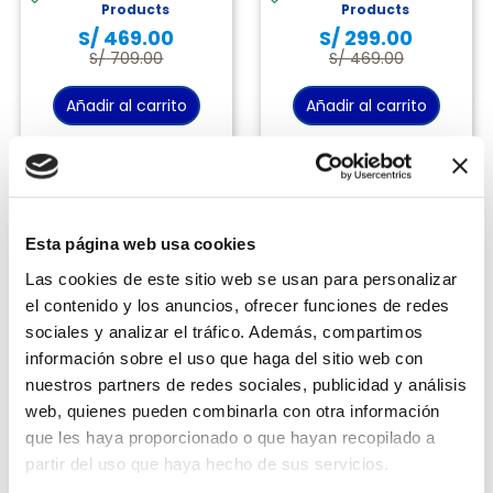
Products
Products
9
.
almohada
S/
469
.
00
S/
299
.
00
10
.
licuadora
S/
709
.
00
S/
469
.
00
Añadir al carrito
Añadir al carrito
Has visto todos los
2
productos
Esta página web usa cookies
Las cookies de este sitio web se usan para personalizar
el contenido y los anuncios, ofrecer funciones de redes
sociales y analizar el tráfico. Además, compartimos
9 cuotas sin interés
información sobre el uso que haga del sitio web con
BBVA, BCP, INTERBANK y Diners*
nuestros partners de redes sociales, publicidad y análisis
Exclusivo Online
web, quienes pueden combinarla con otra información
que les haya proporcionado o que hayan recopilado a
partir del uso que haya hecho de sus servicios.