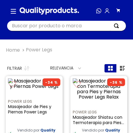
Buscar por producto o marca
TÉRMINOS MÁS BUSCADOS
Power Legs
1
.
cocina
2
.
bienestar
RELEVANCIA
FILTRAR
3
.
tecnología
-
34 %
-
36 %
4
.
nutri bullet
5
.
masajeador
POWER LEGS
Masajeador de Pies y
6
.
nutribullet procesadores
Piernas Power Legs
POWER LEGS
Masajeador Shiatsu con
7
.
hogar
Termoterapia para Pies y
8
.
happy yappers
Piernas Power Legs Relax
Vendido por
Quality
Vendido por
Quality