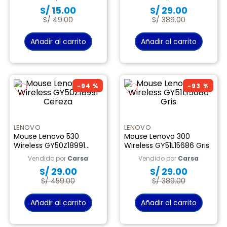
9
.
almohada
S/
15
.
00
S/
29
.
00
S/
49
.
00
S/
389
.
00
10
.
licuadora
Añadir al carrito
Añadir al carrito
-
94 %
-
93 %
LENOVO
LENOVO
Mouse Lenovo 530
Mouse Lenovo 300
Wireless GY50Z18991
Wireless GY51L15686 Gris
Cereza
Vendido por
Carsa
Vendido por
Carsa
S/
29
.
00
S/
29
.
00
S/
459
.
00
S/
389
.
00
Añadir al carrito
Añadir al carrito