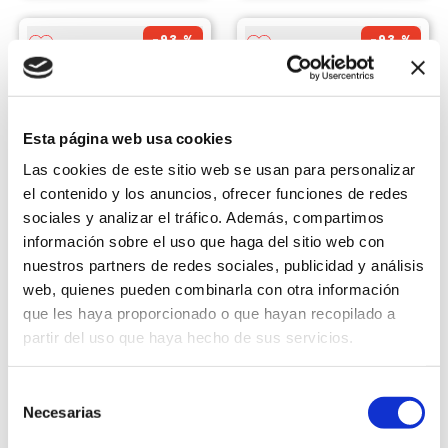
-
93 %
-
93 %
Esta página web usa cookies
Las cookies de este sitio web se usan para personalizar
el contenido y los anuncios, ofrecer funciones de redes
sociales y analizar el tráfico. Además, compartimos
información sobre el uso que haga del sitio web con
LENOVO
LENOVO
Mouse Lenovo 300
Mouse Lenovo 300
nuestros partners de redes sociales, publicidad y análisis
Wireless GY51L15687 Gris
Wireless Compacto
web, quienes pueden combinarla con otra información
Artico
GY51L15688 Azul
Vendido por
Carsa
Vendido por
Carsa
que les haya proporcionado o que hayan recopilado a
S/
29
.
00
S/
29
.
00
partir del uso que haya hecho de sus servicios.
S/
389
.
00
S/
389
.
00
Selección
Añadir al carrito
Añadir al carrito
Necesarias
de
consentimiento