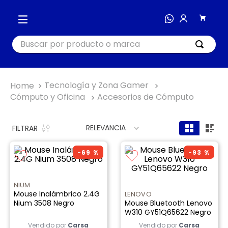
Buscar por producto o marca
TÉRMINOS MÁS BUSCADOS
Tecnología y Zona Gamer
1
.
cocina
Cómputo y Oficina
Accesorios de Cómputo
2
.
bienestar
RELEVANCIA
FILTRAR
3
.
tecnología
4
.
nutri bullet
-
69 %
-
93 %
5
.
masajeador
6
.
nutribullet procesadores
NIUM
Mouse Inalámbrico 2.4G
LENOVO
7
.
hogar
Nium 3508 Negro
Mouse Bluetooth Lenovo
W310 GY51Q65622 Negro
8
.
happy yappers
Vendido por
Carsa
Vendido por
Carsa