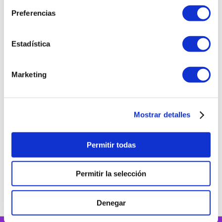
Preferencias
Has visto todos los
6
productos
Estadística
Marketing
9 cuotas sin interés
BBVA, BCP, INTERBANK y Diners*
Exclusivo Online
Mostrar detalles
Permitir todas
Nuestras marcas
Permitir la selección
Denegar