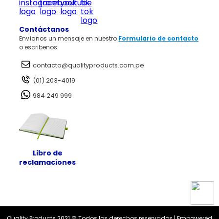
Garantía de Satisfacción
Cambios y Devoluciones
Elige otro país
Legales Promociones
Fines Adicionales
Contáctanos
Política RAEE
Envíanos un mensaje en nuestro
Formulario de contacto
o escribenos:
contacto@qualityproducts.com.pe
(01) 203-4019
984 249 999
Libro de
reclamaciones
Quality Products 2021 © Todos los derechos reservados | Empowered