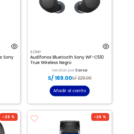
SONY
os Sony
Audífonos Bluetooth Sony WF-C510
True Wireless Negro
Vendido por
Carsa
S/
169
.
00
S/
229
.
00
Añadir al carrito
-
25 %
-
25 %