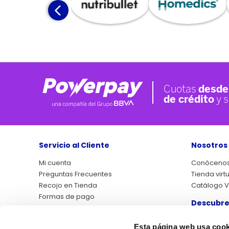
Servicio al Cliente
Nosotros
Mi cuenta
Conóceno
Preguntas Frecuentes
Tienda virt
Recojo en Tienda
Catálogo Vi
Formas de pago
Descubre
Asistencias QP+
Atención al cliente
Libro de r
Esta página web usa cook