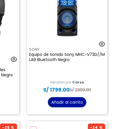
SONY
Equipo de Sonido Sony MHC-V73D//M
LA9 Bluetooth Negro
les
 Negro
Vendido por
Carsa
S/
1799
.
00
S/
2399
.
00
Añadir al carrito
-
25 %
-
24 %