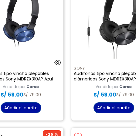
SONY
s tipo vincha plegables
Audífonos tipo vincha plegab
os Sony MDRZX310AP Azul
alámbricos Sony MDRZX310AP
Vendido por
Carsa
Vendido por
Carsa
S/
59
.
00
S/
59
.
00
S/
79
.
00
S/
79
.
00
Añadir al carrito
Añadir al carrito
-
25 %