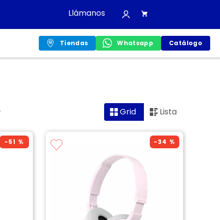
Llámanos
Tiendas
Whatsapp
Catálogo
Grid
Lista
-
51 %
-
34 %