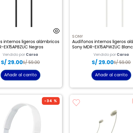
SONY
s internos ligeros alámbricos
Audífonos internos ligeros a
R-EX15APBZUC Negros
Sony MDR-EX15APWZUC Blan
Vendido por
Carsa
Vendido por
Carsa
S/
29
.
00
S/
29
.
00
S/
59
.
00
S/
59
.
00
Añadir al carrito
Añadir al carrito
-
34 %