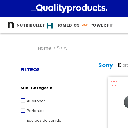
TÉRMINOS 
NUTRIBULLET
HOMEDICS
POWER FIT
1
.
cocina
2
.
bienesta
Sony
3
.
tecnolog
4
.
nutri bulle
Sony
16
pr
FILTROS
5
.
masajea
6
.
hogar
Sub-Categoría
7
.
nutribull
Audifonos
8
.
happy ya
Parlantes
9
.
almohad
Equipos de sonido
10
.
licuador