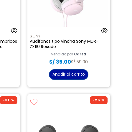
SONY
lámbricos
Audífonos tipo vincha Sony MDR-
co
ZX110 Rosado
Vendido por
Carsa
S/
39
.
00
S/
59
.
00
Añadir al carrito
-
31 %
-
26 %