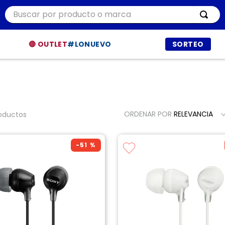
Buscar por producto o marca
MÁS BUSCADOS
🔴 OUTLET
#LONUEVO
SORTEO
r
ía
t
ORDENAR POR
RELEVANCIA
oductos
dor
-
51 %
et procesadores
ppers
a
a