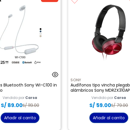
SONY
s Bluetooth Sony WI-C100 in
Audífonos tipo vincha plegab
co
alámbricos Sony MDRZX310AP
Vendido por
Carsa
Vendido por
Carsa
S/
89
.
00
S/
59
.
00
S/
119
.
00
S/
79
.
00
Añadir al carrito
Añadir al carrito